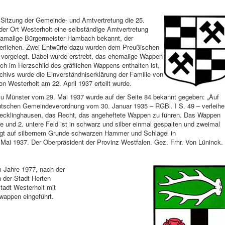
n Sitzung der Gemeinde- und Amtvertretung die 25.
r Ort Westerholt eine selbständige Amtvertretung
damalige Bürgermeister Hambach bekannt, der
erliehen. Zwei Entwürfe dazu wurden dem Preußischen
 vorgelegt. Dabei wurde erstrebt, das ehemalige Wappen
ch im Herzschild des gräflichen Wappens enthalten ist,
hivs wurde die Einverständniserklärung der Familie von
n Westerholt am 22. April 1937 erteilt wurde.
u Münster vom 29. Mai 1937 wurde auf der Seite 84 bekannt gegeben: „Auf
utschen Gemeindeverordnung vom 30. Januar 1935 – RGBl. I S. 49 – verleihe
Recklinghausen, das Recht, das angeheftete Wappen zu führen. Das Wappen
re und 2. untere Feld ist in schwarz und silber einmal gespalten und zweimal
trägt auf silbernem Grunde schwarzen Hammer und Schlägel in
Mai 1937. Der Oberpräsident der Provinz Westfalen. Gez. Frhr. Von Lüninck.
m Jahre 1977, nach der
 der Stadt Herten
tadt Westerholt mit
appen eingeführt.