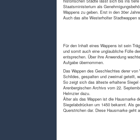
historischen Städte lässt sich bis ins tie
Staatsministerium als Genehmigungsbehö
Wappens zu geben. Erst in den 30er Jahr
Auch das alte Westerholter Stadtwappen s
Für den Inhalt eines Wappens ist sein Trä
und somit auch eine unglaubliche Fülle d
entsprechen. Über ihre Anwendung wachte 
Aufgabe übernommen.
Das Wappen des Geschlechtes derer von W
Schildes, gespalten und zweimal geteilt, 
So zeigt sich das älteste erhaltene Siege
Arenbergischen Archivs vom 22. Septembe
Helmzier dazu.
Älter als das Wappen ist die Hausmarke de
Siegelabdrücken um 1450 bekannt. Als geom
Querstrichen dar. Diese Hausmarke geht al