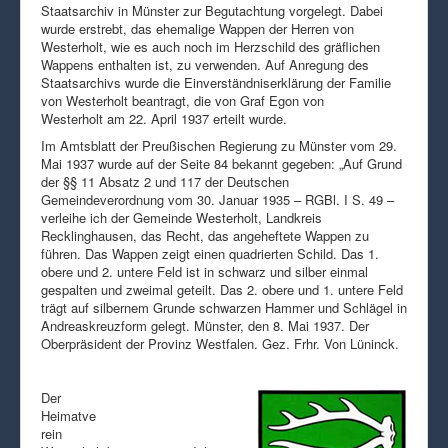
Staatsarchiv in Münster zur Begutachtung vorgelegt. Dabei
wurde erstrebt, das ehemalige Wappen der Herren von
Westerholt, wie es auch noch im Herzschild des gräflichen
Wappens enthalten ist, zu verwenden. Auf Anregung des
Staatsarchivs wurde die Einverständniserklärung der Familie
von Westerholt beantragt, die von Graf Egon von
Westerholt am 22. April 1937 erteilt wurde.
Im Amtsblatt der Preußischen Regierung zu Münster vom 29.
Mai 1937 wurde auf der Seite 84 bekannt gegeben: „Auf Grund
der §§ 11 Absatz 2 und 117 der Deutschen
Gemeindeverordnung vom 30. Januar 1935 – RGBl. I S. 49 –
verleihe ich der Gemeinde Westerholt, Landkreis
Recklinghausen, das Recht, das angeheftete Wappen zu
führen. Das Wappen zeigt einen quadrierten Schild. Das 1.
obere und 2. untere Feld ist in schwarz und silber einmal
gespalten und zweimal geteilt. Das 2. obere und 1. untere Feld
trägt auf silbernem Grunde schwarzen Hammer und Schlägel in
Andreaskreuzform gelegt. Münster, den 8. Mai 1937. Der
Oberpräsident der Provinz Westfalen. Gez. Frhr. Von Lüninck.
Der
Heimatve
rein