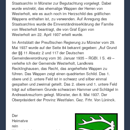
Staatsarchiv in Münster zur Begutachtung vorgelegt. Dabei
wurde erstrebt, das ehemalige Wappen der Herren von
Westerholt, wie es auch noch im Herzschild des gräflichen
Wappens enthalten ist, zu verwenden. Auf Anregung des
Staatsarchivs wurde die Einverständniserklärung der Familie
von Westerholt beantragt, die von Graf Egon von
Westerholt am 22. April 1937 erteilt wurde.
Im Amtsblatt der Preußischen Regierung zu Münster vom 29.
Mai 1937 wurde auf der Seite 84 bekannt gegeben: „Auf Grund
der §§ 11 Absatz 2 und 117 der Deutschen
Gemeindeverordnung vom 30. Januar 1935 – RGBl. I S. 49 –
verleihe ich der Gemeinde Westerholt, Landkreis
Recklinghausen, das Recht, das angeheftete Wappen zu
führen. Das Wappen zeigt einen quadrierten Schild. Das 1.
obere und 2. untere Feld ist in schwarz und silber einmal
gespalten und zweimal geteilt. Das 2. obere und 1. untere Feld
trägt auf silbernem Grunde schwarzen Hammer und Schlägel in
Andreaskreuzform gelegt. Münster, den 8. Mai 1937. Der
Oberpräsident der Provinz Westfalen. Gez. Frhr. Von Lüninck.
Der
Heimatve
rein