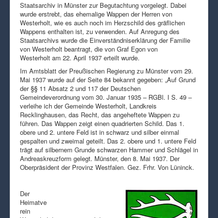
Staatsarchiv in Münster zur Begutachtung vorgelegt. Dabei
wurde erstrebt, das ehemalige Wappen der Herren von
Westerholt, wie es auch noch im Herzschild des gräflichen
Wappens enthalten ist, zu verwenden. Auf Anregung des
Staatsarchivs wurde die Einverständniserklärung der Familie
von Westerholt beantragt, die von Graf Egon von
Westerholt am 22. April 1937 erteilt wurde.
Im Amtsblatt der Preußischen Regierung zu Münster vom 29.
Mai 1937 wurde auf der Seite 84 bekannt gegeben: „Auf Grund
der §§ 11 Absatz 2 und 117 der Deutschen
Gemeindeverordnung vom 30. Januar 1935 – RGBl. I S. 49 –
verleihe ich der Gemeinde Westerholt, Landkreis
Recklinghausen, das Recht, das angeheftete Wappen zu
führen. Das Wappen zeigt einen quadrierten Schild. Das 1.
obere und 2. untere Feld ist in schwarz und silber einmal
gespalten und zweimal geteilt. Das 2. obere und 1. untere Feld
trägt auf silbernem Grunde schwarzen Hammer und Schlägel in
Andreaskreuzform gelegt. Münster, den 8. Mai 1937. Der
Oberpräsident der Provinz Westfalen. Gez. Frhr. Von Lüninck.
Der
Heimatve
rein