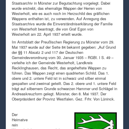
Staatsarchiv in Münster zur Begutachtung vorgelegt. Dabei
wurde erstrebt, das ehemalige Wappen der Herren von
Westerholt, wie es auch noch im Herzschild des gräflichen
Wappens enthalten ist, zu verwenden. Auf Anregung des
Staatsarchivs wurde die Einverständniserklärung der Familie
von Westerholt beantragt, die von Graf Egon von
Westerholt am 22. April 1937 erteilt wurde.
Im Amtsblatt der Preußischen Regierung zu Münster vom 29.
Mai 1937 wurde auf der Seite 84 bekannt gegeben: „Auf Grund
der §§ 11 Absatz 2 und 117 der Deutschen
Gemeindeverordnung vom 30. Januar 1935 – RGBl. I S. 49 –
verleihe ich der Gemeinde Westerholt, Landkreis
Recklinghausen, das Recht, das angeheftete Wappen zu
führen. Das Wappen zeigt einen quadrierten Schild. Das 1.
obere und 2. untere Feld ist in schwarz und silber einmal
gespalten und zweimal geteilt. Das 2. obere und 1. untere Feld
trägt auf silbernem Grunde schwarzen Hammer und Schlägel in
Andreaskreuzform gelegt. Münster, den 8. Mai 1937. Der
Oberpräsident der Provinz Westfalen. Gez. Frhr. Von Lüninck.
Der
Heimatve
rein