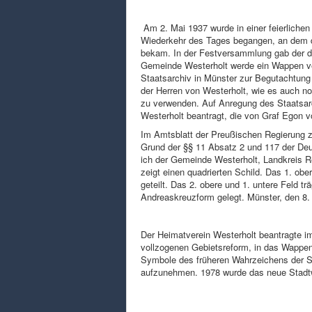
Am 2. Mai 1937 wurde in einer feierliche
Wiederkehr des Tages begangen, an dem de
bekam. In der Festversammlung gab der 
Gemeinde Westerholt werde ein Wappen v
Staatsarchiv in Münster zur Begutachtung
der Herren von Westerholt, wie es auch no
zu verwenden. Auf Anregung des Staatsarc
Westerholt beantragt, die von Graf Egon vo
Im Amtsblatt der Preußischen Regierung z
Grund der §§ 11 Absatz 2 und 117 der De
ich der Gemeinde Westerholt, Landkreis 
zeigt einen quadrierten Schild. Das 1. obe
geteilt. Das 2. obere und 1. untere Feld 
Andreaskreuzform gelegt. Münster, den 8. 
Der Heimatverein Westerholt beantragte i
vollzogenen Gebietsreform, in das Wappen
Symbole des früheren Wahrzeichens der S
aufzunehmen. 1978 wurde das neue Stadtw