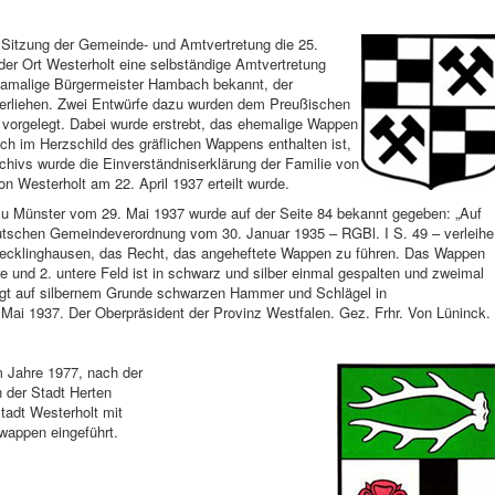
n Sitzung der Gemeinde- und Amtvertretung die 25.
r Ort Westerholt eine selbständige Amtvertretung
damalige Bürgermeister Hambach bekannt, der
erliehen. Zwei Entwürfe dazu wurden dem Preußischen
 vorgelegt. Dabei wurde erstrebt, das ehemalige Wappen
ch im Herzschild des gräflichen Wappens enthalten ist,
hivs wurde die Einverständniserklärung der Familie von
n Westerholt am 22. April 1937 erteilt wurde.
u Münster vom 29. Mai 1937 wurde auf der Seite 84 bekannt gegeben: „Auf
utschen Gemeindeverordnung vom 30. Januar 1935 – RGBl. I S. 49 – verleihe
Recklinghausen, das Recht, das angeheftete Wappen zu führen. Das Wappen
re und 2. untere Feld ist in schwarz und silber einmal gespalten und zweimal
trägt auf silbernem Grunde schwarzen Hammer und Schlägel in
Mai 1937. Der Oberpräsident der Provinz Westfalen. Gez. Frhr. Von Lüninck.
m Jahre 1977, nach der
 der Stadt Herten
tadt Westerholt mit
appen eingeführt.