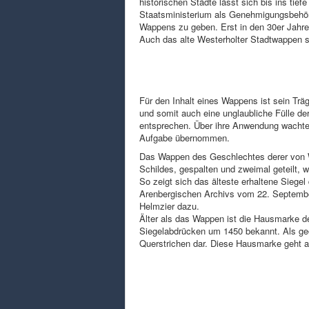
historischen Städte lässt sich bis ins tie
Staatsministerium als Genehmigungsbehö
Wappens zu geben. Erst in den 30er Jahr
Auch das alte Westerholter Stadtwappen s
Für den Inhalt eines Wappens ist sein Trä
und somit auch eine unglaubliche Fülle d
entsprechen. Über ihre Anwendung wachte 
Aufgabe übernommen.
Das Wappen des Geschlechtes derer von W
Schildes, gespalten und zweimal geteilt, 
So zeigt sich das älteste erhaltene Siege
Arenbergischen Archivs vom 22. Septembe
Helmzier dazu.
Älter als das Wappen ist die Hausmarke de
Siegelabdrücken um 1450 bekannt. Als geom
Querstrichen dar. Diese Hausmarke geht al