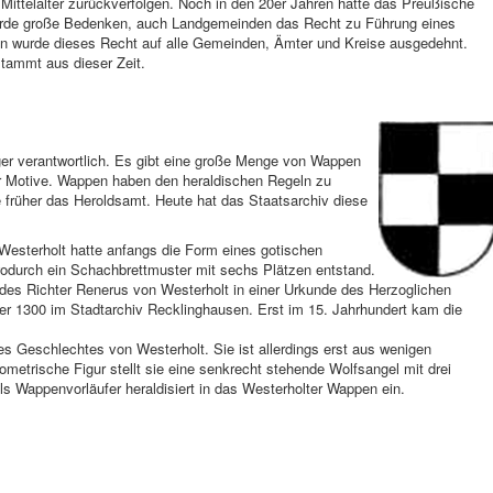
fe Mittelalter zurückverfolgen. Noch in den 20er Jahren hatte das Preußische
rde große Bedenken, auch Landgemeinden das Recht zu Führung eines
en wurde dieses Recht auf alle Gemeinden, Ämter und Kreise ausgedehnt.
tammt aus dieser Zeit.
ger verantwortlich. Es gibt eine große Menge von Wappen
er Motive. Wappen haben den heraldischen Regeln zu
früher das Heroldsamt. Heute hat das Staatsarchiv diese
esterholt hatte anfangs die Form eines gotischen
wodurch ein Schachbrettmuster mit sechs Plätzen entstand.
l des Richter Renerus von Westerholt in einer Urkunde des Herzoglichen
r 1300 im Stadtarchiv Recklinghausen. Erst im 15. Jahrhundert kam die
s Geschlechtes von Westerholt. Sie ist allerdings erst aus wenigen
etrische Figur stellt sie eine senkrecht stehende Wolfsangel mit drei
s Wappenvorläufer heraldisiert in das Westerholter Wappen ein.