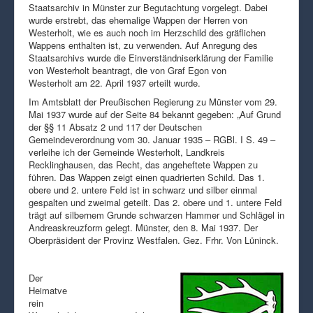
Staatsarchiv in Münster zur Begutachtung vorgelegt. Dabei
wurde erstrebt, das ehemalige Wappen der Herren von
Westerholt, wie es auch noch im Herzschild des gräflichen
Wappens enthalten ist, zu verwenden. Auf Anregung des
Staatsarchivs wurde die Einverständniserklärung der Familie
von Westerholt beantragt, die von Graf Egon von
Westerholt am 22. April 1937 erteilt wurde.
Im Amtsblatt der Preußischen Regierung zu Münster vom 29.
Mai 1937 wurde auf der Seite 84 bekannt gegeben: „Auf Grund
der §§ 11 Absatz 2 und 117 der Deutschen
Gemeindeverordnung vom 30. Januar 1935 – RGBl. I S. 49 –
verleihe ich der Gemeinde Westerholt, Landkreis
Recklinghausen, das Recht, das angeheftete Wappen zu
führen. Das Wappen zeigt einen quadrierten Schild. Das 1.
obere und 2. untere Feld ist in schwarz und silber einmal
gespalten und zweimal geteilt. Das 2. obere und 1. untere Feld
trägt auf silbernem Grunde schwarzen Hammer und Schlägel in
Andreaskreuzform gelegt. Münster, den 8. Mai 1937. Der
Oberpräsident der Provinz Westfalen. Gez. Frhr. Von Lüninck.
Der
Heimatve
rein