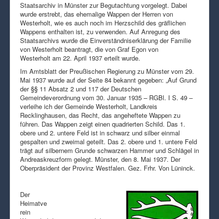
Staatsarchiv in Münster zur Begutachtung vorgelegt. Dabei
wurde erstrebt, das ehemalige Wappen der Herren von
Westerholt, wie es auch noch im Herzschild des gräflichen
Wappens enthalten ist, zu verwenden. Auf Anregung des
Staatsarchivs wurde die Einverständniserklärung der Familie
von Westerholt beantragt, die von Graf Egon von
Westerholt am 22. April 1937 erteilt wurde.
Im Amtsblatt der Preußischen Regierung zu Münster vom 29.
Mai 1937 wurde auf der Seite 84 bekannt gegeben: „Auf Grund
der §§ 11 Absatz 2 und 117 der Deutschen
Gemeindeverordnung vom 30. Januar 1935 – RGBl. I S. 49 –
verleihe ich der Gemeinde Westerholt, Landkreis
Recklinghausen, das Recht, das angeheftete Wappen zu
führen. Das Wappen zeigt einen quadrierten Schild. Das 1.
obere und 2. untere Feld ist in schwarz und silber einmal
gespalten und zweimal geteilt. Das 2. obere und 1. untere Feld
trägt auf silbernem Grunde schwarzen Hammer und Schlägel in
Andreaskreuzform gelegt. Münster, den 8. Mai 1937. Der
Oberpräsident der Provinz Westfalen. Gez. Frhr. Von Lüninck.
Der
Heimatve
rein