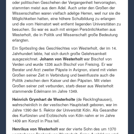
oder politischen Geschehen der Vergangenheit hervorragten,
stammten meist aus dem Adel. Auch unter den Großen der
Wissenschaften waren vielfach adelige Herren, weil nur sie die
Möglichkeiten hatten, eine höhere Schulbildung zu erlangen
und die vom Heimatort weit entfernt liegenden Universitäten zu
besuchen. So war es auch mit einigen Persönlichkeiten aus
Westerholt, die in Politik und Wissenschaft große Bedeutung
erlangten.
Ein Sprössling des Geschlechtes von Westerholt, der im 14.
Jahrhundert lebte, hat sich durch große Gelehrsamkeit
ausgezeichnet.
Johann von Westerholt
war Bischof von
Verden und wurde 1336 auch Bischof von Freising. Er war
Berater und Arzt zweiter Päpste in Avignon, stand mit vielen
Großen seiner Zeit in Verbindung und beeinflusste auch die
Politik zwischen dem Kaiser und den Päpsten. Mit vielen
Großen seiner zeit verbunden, starb dieser aus Westerholt
stammende Edelmann im Jahre 1349.
Heinrich Grymhart de Westerholte
(de Recklinghausen),
wahrscheinlich in der vestischen Hauptstadt geboren, war im
Jahre 1390 der 5. Rektor der Universität Köln. Als Gesandter
des Kurfürsten und Erzbischofs von Köln nahm er im Jahre
1409 am Konzil in Pisa teil.
Henrikus von Westerholt
war der vierte Sohn des um 1370