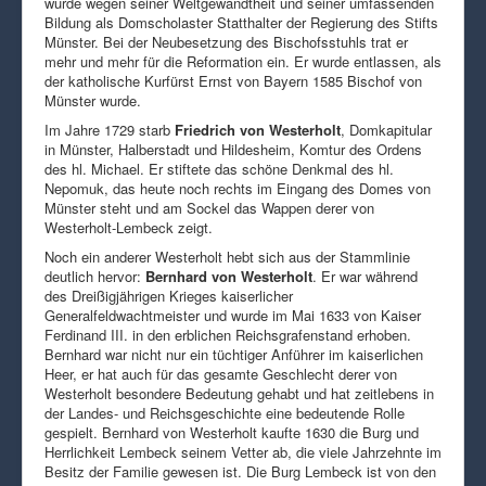
wurde wegen seiner Weltgewandtheit und seiner umfassenden
Bildung als Domscholaster Statthalter der Regierung des Stifts
Münster. Bei der Neubesetzung des Bischofsstuhls trat er
mehr und mehr für die Reformation ein. Er wurde entlassen, als
der katholische Kurfürst Ernst von Bayern 1585 Bischof von
Münster wurde.
Im Jahre 1729 starb
Friedrich von Westerholt
, Domkapitular
in Münster, Halberstadt und Hildesheim, Komtur des Ordens
des hl. Michael. Er stiftete das schöne Denkmal des hl.
Nepomuk, das heute noch rechts im Eingang des Domes von
Münster steht und am Sockel das Wappen derer von
Westerholt-Lembeck zeigt.
Noch ein anderer Westerholt hebt sich aus der Stammlinie
deutlich hervor:
Bernhard von Westerholt
. Er war während
des Dreißigjährigen Krieges kaiserlicher
Generalfeldwachtmeister und wurde im Mai 1633 von Kaiser
Ferdinand III. in den erblichen Reichsgrafenstand erhoben.
Bernhard war nicht nur ein tüchtiger Anführer im kaiserlichen
Heer, er hat auch für das gesamte Geschlecht derer von
Westerholt besondere Bedeutung gehabt und hat zeitlebens in
der Landes- und Reichsgeschichte eine bedeutende Rolle
gespielt. Bernhard von Westerholt kaufte 1630 die Burg und
Herrlichkeit Lembeck seinem Vetter ab, die viele Jahrzehnte im
Besitz der Familie gewesen ist. Die Burg Lembeck ist von den