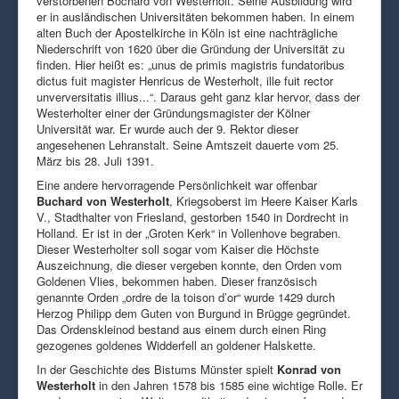
verstorbenen Bochard von Westerholt. Seine Ausbildung wird
er in ausländischen Universitäten bekommen haben. In einem
alten Buch der Apostelkirche in Köln ist eine nachträgliche
Niederschrift von 1620 über die Gründung der Universität zu
finden. Hier heißt es: „unus de primis magistris fundatoribus
dictus fuit magister Henricus de Westerholt, ille fuit rector
unverversitatis illius...“. Daraus geht ganz klar hervor, dass der
Westerholter einer der Gründungsmagister der Kölner
Universität war. Er wurde auch der 9. Rektor dieser
angesehenen Lehranstalt. Seine Amtszeit dauerte vom 25.
März bis 28. Juli 1391.
Eine andere hervorragende Persönlichkeit war offenbar
Buchard von Westerholt
, Kriegsoberst im Heere Kaiser Karls
V., Stadthalter von Friesland, gestorben 1540 in Dordrecht in
Holland. Er ist in der „Groten Kerk“ in Vollenhove begraben.
Dieser Westerholter soll sogar vom Kaiser die Höchste
Auszeichnung, die dieser vergeben konnte, den Orden vom
Goldenen Vlies, bekommen haben. Dieser französisch
genannte Orden „ordre de la toison d’or“ wurde 1429 durch
Herzog Philipp dem Guten von Burgund in Brügge gegründet.
Das Ordenskleinod bestand aus einem durch einen Ring
gezogenes goldenes Widderfell an goldener Halskette.
In der Geschichte des Bistums Münster spielt
Konrad von
Westerholt
in den Jahren 1578 bis 1585 eine wichtige Rolle. Er