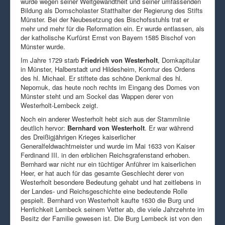
wurde wegen seiner Weltgewandtheit und seiner umfassenden
Bildung als Domscholaster Statthalter der Regierung des Stifts
Münster. Bei der Neubesetzung des Bischofsstuhls trat er
mehr und mehr für die Reformation ein. Er wurde entlassen, als
der katholische Kurfürst Ernst von Bayern 1585 Bischof von
Münster wurde.
Im Jahre 1729 starb
Friedrich von Westerholt
, Domkapitular
in Münster, Halberstadt und Hildesheim, Komtur des Ordens
des hl. Michael. Er stiftete das schöne Denkmal des hl.
Nepomuk, das heute noch rechts im Eingang des Domes von
Münster steht und am Sockel das Wappen derer von
Westerholt-Lembeck zeigt.
Noch ein anderer Westerholt hebt sich aus der Stammlinie
deutlich hervor:
Bernhard von Westerholt
. Er war während
des Dreißigjährigen Krieges kaiserlicher
Generalfeldwachtmeister und wurde im Mai 1633 von Kaiser
Ferdinand III. in den erblichen Reichsgrafenstand erhoben.
Bernhard war nicht nur ein tüchtiger Anführer im kaiserlichen
Heer, er hat auch für das gesamte Geschlecht derer von
Westerholt besondere Bedeutung gehabt und hat zeitlebens in
der Landes- und Reichsgeschichte eine bedeutende Rolle
gespielt. Bernhard von Westerholt kaufte 1630 die Burg und
Herrlichkeit Lembeck seinem Vetter ab, die viele Jahrzehnte im
Besitz der Familie gewesen ist. Die Burg Lembeck ist von den