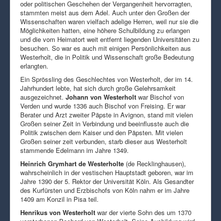
oder politischen Geschehen der Vergangenheit hervorragten,
stammten meist aus dem Adel. Auch unter den Großen der
Wissenschaften waren vielfach adelige Herren, weil nur sie die
Möglichkeiten hatten, eine höhere Schulbildung zu erlangen
und die vom Heimatort weit entfernt liegenden Universitäten zu
besuchen. So war es auch mit einigen Persönlichkeiten aus
Westerholt, die in Politik und Wissenschaft große Bedeutung
erlangten.
Ein Sprössling des Geschlechtes von Westerholt, der im 14.
Jahrhundert lebte, hat sich durch große Gelehrsamkeit
ausgezeichnet.
Johann von Westerholt
war Bischof von
Verden und wurde 1336 auch Bischof von Freising. Er war
Berater und Arzt zweiter Päpste in Avignon, stand mit vielen
Großen seiner Zeit in Verbindung und beeinflusste auch die
Politik zwischen dem Kaiser und den Päpsten. Mit vielen
Großen seiner zeit verbunden, starb dieser aus Westerholt
stammende Edelmann im Jahre 1349.
Heinrich Grymhart de Westerholte
(de Recklinghausen),
wahrscheinlich in der vestischen Hauptstadt geboren, war im
Jahre 1390 der 5. Rektor der Universität Köln. Als Gesandter
des Kurfürsten und Erzbischofs von Köln nahm er im Jahre
1409 am Konzil in Pisa teil.
Henrikus von Westerholt
war der vierte Sohn des um 1370