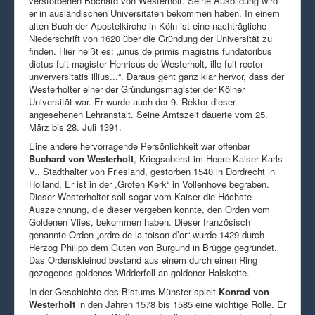
verstorbenen Bochard von Westerholt. Seine Ausbildung wird
er in ausländischen Universitäten bekommen haben. In einem
alten Buch der Apostelkirche in Köln ist eine nachträgliche
Niederschrift von 1620 über die Gründung der Universität zu
finden. Hier heißt es: „unus de primis magistris fundatoribus
dictus fuit magister Henricus de Westerholt, ille fuit rector
unverversitatis illius...“. Daraus geht ganz klar hervor, dass der
Westerholter einer der Gründungsmagister der Kölner
Universität war. Er wurde auch der 9. Rektor dieser
angesehenen Lehranstalt. Seine Amtszeit dauerte vom 25.
März bis 28. Juli 1391.
Eine andere hervorragende Persönlichkeit war offenbar
Buchard von Westerholt
, Kriegsoberst im Heere Kaiser Karls
V., Stadthalter von Friesland, gestorben 1540 in Dordrecht in
Holland. Er ist in der „Groten Kerk“ in Vollenhove begraben.
Dieser Westerholter soll sogar vom Kaiser die Höchste
Auszeichnung, die dieser vergeben konnte, den Orden vom
Goldenen Vlies, bekommen haben. Dieser französisch
genannte Orden „ordre de la toison d’or“ wurde 1429 durch
Herzog Philipp dem Guten von Burgund in Brügge gegründet.
Das Ordenskleinod bestand aus einem durch einen Ring
gezogenes goldenes Widderfell an goldener Halskette.
In der Geschichte des Bistums Münster spielt
Konrad von
Westerholt
in den Jahren 1578 bis 1585 eine wichtige Rolle. Er