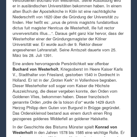
verstorbenen Bochard von Westerholt. Seine Ausbildung wird
er in ausländischen Universitäten bekommen haben. In einem
alten Buch der Apostelkirche in Köln ist eine nachträgliche
Niederschrift von 1620 über die Gründung der Universität zu
finden. Hier heißt es: „unus de primis magistris fundatoribus
dictus fuit magister Henricus de Westerholt, ille fuit rector
unverversitatis illius...“. Daraus geht ganz klar hervor, dass der
Westerholter einer der Gründungsmagister der Kölner
Universität war. Er wurde auch der 9. Rektor dieser
angesehenen Lehranstalt. Seine Amtszeit dauerte vom 25.
März bis 28. Juli 1391.
Eine andere hervorragende Persönlichkeit war offenbar
Buchard von Westerholt
, Kriegsoberst im Heere Kaiser Karls
V., Stadthalter von Friesland, gestorben 1540 in Dordrecht in
Holland. Er ist in der „Groten Kerk“ in Vollenhove begraben.
Dieser Westerholter soll sogar vom Kaiser die Höchste
Auszeichnung, die dieser vergeben konnte, den Orden vom
Goldenen Vlies, bekommen haben. Dieser französisch
genannte Orden „ordre de la toison d’or“ wurde 1429 durch
Herzog Philipp dem Guten von Burgund in Brügge gegründet.
Das Ordenskleinod bestand aus einem durch einen Ring
gezogenes goldenes Widderfell an goldener Halskette.
In der Geschichte des Bistums Münster spielt
Konrad von
Westerholt
in den Jahren 1578 bis 1585 eine wichtige Rolle. Er