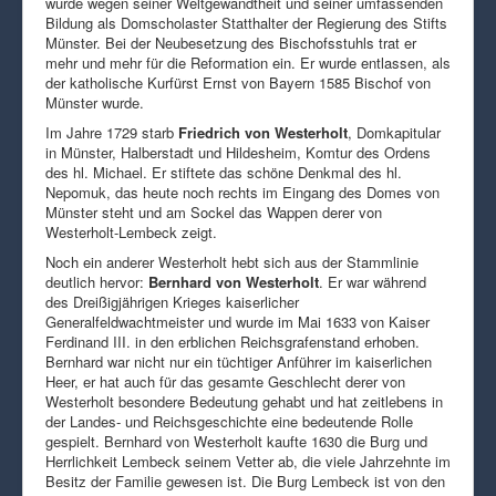
wurde wegen seiner Weltgewandtheit und seiner umfassenden
Bildung als Domscholaster Statthalter der Regierung des Stifts
Münster. Bei der Neubesetzung des Bischofsstuhls trat er
mehr und mehr für die Reformation ein. Er wurde entlassen, als
der katholische Kurfürst Ernst von Bayern 1585 Bischof von
Münster wurde.
Im Jahre 1729 starb
Friedrich von Westerholt
, Domkapitular
in Münster, Halberstadt und Hildesheim, Komtur des Ordens
des hl. Michael. Er stiftete das schöne Denkmal des hl.
Nepomuk, das heute noch rechts im Eingang des Domes von
Münster steht und am Sockel das Wappen derer von
Westerholt-Lembeck zeigt.
Noch ein anderer Westerholt hebt sich aus der Stammlinie
deutlich hervor:
Bernhard von Westerholt
. Er war während
des Dreißigjährigen Krieges kaiserlicher
Generalfeldwachtmeister und wurde im Mai 1633 von Kaiser
Ferdinand III. in den erblichen Reichsgrafenstand erhoben.
Bernhard war nicht nur ein tüchtiger Anführer im kaiserlichen
Heer, er hat auch für das gesamte Geschlecht derer von
Westerholt besondere Bedeutung gehabt und hat zeitlebens in
der Landes- und Reichsgeschichte eine bedeutende Rolle
gespielt. Bernhard von Westerholt kaufte 1630 die Burg und
Herrlichkeit Lembeck seinem Vetter ab, die viele Jahrzehnte im
Besitz der Familie gewesen ist. Die Burg Lembeck ist von den