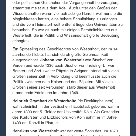
oder politischen Geschehen der Vergangenheit hervorragten,
stammten meist aus dem Adel. Auch unter den Großen der
Wissenschaften waren vielfach adelige Herren, weil nur sie die
Möglichkeiten hatten, eine höhere Schulbildung zu erlangen
und die vom Heimatort weit entfernt liegenden Universitäten zu
besuchen. So war es auch mit einigen Persönlichkeiten aus
Westerholt, die in Politik und Wissenschaft große Bedeutung
erlangten.
Ein Sprössling des Geschlechtes von Westerholt, der im 14.
Jahrhundert lebte, hat sich durch große Gelehrsamkeit
ausgezeichnet.
Johann von Westerholt
war Bischof von
Verden und wurde 1336 auch Bischof von Freising. Er war
Berater und Arzt zweiter Päpste in Avignon, stand mit vielen
Großen seiner Zeit in Verbindung und beeinflusste auch die
Politik zwischen dem Kaiser und den Päpsten. Mit vielen
Großen seiner zeit verbunden, starb dieser aus Westerholt
stammende Edelmann im Jahre 1349.
Heinrich Grymhart de Westerholte
(de Recklinghausen),
wahrscheinlich in der vestischen Hauptstadt geboren, war im
Jahre 1390 der 5. Rektor der Universität Köln. Als Gesandter
des Kurfürsten und Erzbischofs von Köln nahm er im Jahre
1409 am Konzil in Pisa teil.
Henrikus von Westerholt
war der vierte Sohn des um 1370