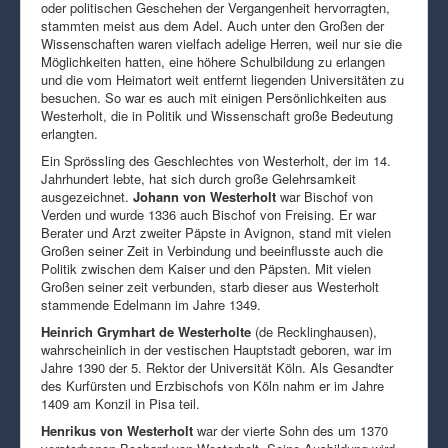
oder politischen Geschehen der Vergangenheit hervorragten,
stammten meist aus dem Adel. Auch unter den Großen der
Wissenschaften waren vielfach adelige Herren, weil nur sie die
Möglichkeiten hatten, eine höhere Schulbildung zu erlangen
und die vom Heimatort weit entfernt liegenden Universitäten zu
besuchen. So war es auch mit einigen Persönlichkeiten aus
Westerholt, die in Politik und Wissenschaft große Bedeutung
erlangten.
Ein Sprössling des Geschlechtes von Westerholt, der im 14.
Jahrhundert lebte, hat sich durch große Gelehrsamkeit
ausgezeichnet.
Johann von Westerholt
war Bischof von
Verden und wurde 1336 auch Bischof von Freising. Er war
Berater und Arzt zweiter Päpste in Avignon, stand mit vielen
Großen seiner Zeit in Verbindung und beeinflusste auch die
Politik zwischen dem Kaiser und den Päpsten. Mit vielen
Großen seiner zeit verbunden, starb dieser aus Westerholt
stammende Edelmann im Jahre 1349.
Heinrich Grymhart de Westerholte
(de Recklinghausen),
wahrscheinlich in der vestischen Hauptstadt geboren, war im
Jahre 1390 der 5. Rektor der Universität Köln. Als Gesandter
des Kurfürsten und Erzbischofs von Köln nahm er im Jahre
1409 am Konzil in Pisa teil.
Henrikus von Westerholt
war der vierte Sohn des um 1370