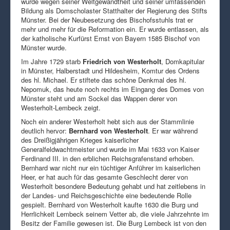
wurde wegen seiner Weltgewandtheit und seiner umfassenden
Bildung als Domscholaster Statthalter der Regierung des Stifts
Münster. Bei der Neubesetzung des Bischofsstuhls trat er
mehr und mehr für die Reformation ein. Er wurde entlassen, als
der katholische Kurfürst Ernst von Bayern 1585 Bischof von
Münster wurde.
Im Jahre 1729 starb
Friedrich von Westerholt
, Domkapitular
in Münster, Halberstadt und Hildesheim, Komtur des Ordens
des hl. Michael. Er stiftete das schöne Denkmal des hl.
Nepomuk, das heute noch rechts im Eingang des Domes von
Münster steht und am Sockel das Wappen derer von
Westerholt-Lembeck zeigt.
Noch ein anderer Westerholt hebt sich aus der Stammlinie
deutlich hervor:
Bernhard von Westerholt
. Er war während
des Dreißigjährigen Krieges kaiserlicher
Generalfeldwachtmeister und wurde im Mai 1633 von Kaiser
Ferdinand III. in den erblichen Reichsgrafenstand erhoben.
Bernhard war nicht nur ein tüchtiger Anführer im kaiserlichen
Heer, er hat auch für das gesamte Geschlecht derer von
Westerholt besondere Bedeutung gehabt und hat zeitlebens in
der Landes- und Reichsgeschichte eine bedeutende Rolle
gespielt. Bernhard von Westerholt kaufte 1630 die Burg und
Herrlichkeit Lembeck seinem Vetter ab, die viele Jahrzehnte im
Besitz der Familie gewesen ist. Die Burg Lembeck ist von den