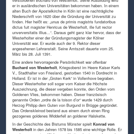
verstorbenen Bochard von Westerholt. Seine Ausbildung wird
er in ausländischen Universitäten bekommen haben. In einem
alten Buch der Apostelkirche in Köln ist eine nachträgliche
Niederschrift von 1620 über die Gründung der Universität zu
finden. Hier heißt es: „unus de primis magistris fundatoribus
dictus fuit magister Henricus de Westerholt, ille fuit rector
unverversitatis illius...“. Daraus geht ganz klar hervor, dass der
Westerholter einer der Gründungsmagister der Kölner
Universität war. Er wurde auch der 9. Rektor dieser
angesehenen Lehranstalt. Seine Amtszeit dauerte vom 25.
März bis 28. Juli 1391.
Eine andere hervorragende Persönlichkeit war offenbar
Buchard von Westerholt
, Kriegsoberst im Heere Kaiser Karls
V., Stadthalter von Friesland, gestorben 1540 in Dordrecht in
Holland. Er ist in der „Groten Kerk“ in Vollenhove begraben.
Dieser Westerholter soll sogar vom Kaiser die Höchste
Auszeichnung, die dieser vergeben konnte, den Orden vom
Goldenen Vlies, bekommen haben. Dieser französisch
genannte Orden „ordre de la toison d’or“ wurde 1429 durch
Herzog Philipp dem Guten von Burgund in Brügge gegründet.
Das Ordenskleinod bestand aus einem durch einen Ring
gezogenes goldenes Widderfell an goldener Halskette.
In der Geschichte des Bistums Münster spielt
Konrad von
Westerholt
in den Jahren 1578 bis 1585 eine wichtige Rolle. Er