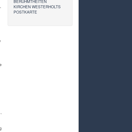
BERÜHMTHEITEN
,
KIRCHEN WESTERHOLTS
POSTKARTE
e
e
.,
g