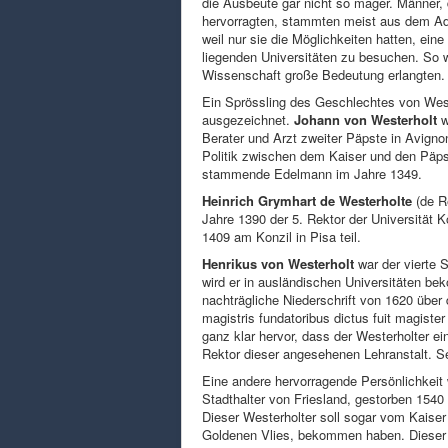
die Ausbeute gar nicht so mager. Männer, 
hervorragten, stammten meist aus dem Ade
weil nur sie die Möglichkeiten hatten, ein
liegenden Universitäten zu besuchen. So wa
Wissenschaft große Bedeutung erlangten.
Ein Sprössling des Geschlechtes von Weste
ausgezeichnet.
Johann von Westerholt
w
Berater und Arzt zweiter Päpste in Avignon
Politik zwischen dem Kaiser und den Päpst
stammende Edelmann im Jahre 1349.
Heinrich Grymhart de Westerholte
(de R
Jahre 1390 der 5. Rektor der Universität 
1409 am Konzil in Pisa teil.
Henrikus von Westerholt
war der vierte 
wird er in ausländischen Universitäten be
nachträgliche Niederschrift von 1620 über 
magistris fundatoribus dictus fuit magister 
ganz klar hervor, dass der Westerholter ei
Rektor dieser angesehenen Lehranstalt. Se
Eine andere hervorragende Persönlichkeit
Stadthalter von Friesland, gestorben 1540 
Dieser Westerholter soll sogar vom Kaise
Goldenen Vlies, bekommen haben. Dieser f