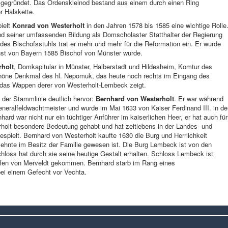
 gegründet. Das Ordenskleinod bestand aus einem durch einen Ring
r Halskette.
ielt
Konrad von Westerholt
in den Jahren 1578 bis 1585 eine wichtige Rolle
d seiner umfassenden Bildung als Domscholaster Statthalter der Regierung
des Bischofsstuhls trat er mehr und mehr für die Reformation ein. Er wurde
rnst von Bayern 1585 Bischof von Münster wurde.
rholt
, Domkapitular in Münster, Halberstadt und Hildesheim, Komtur des
schöne Denkmal des hl. Nepomuk, das heute noch rechts im Eingang des
das Wappen derer von Westerholt-Lembeck zeigt.
 der Stammlinie deutlich hervor:
Bernhard von Westerholt
. Er war während
Generalfeldwachtmeister und wurde im Mai 1633 von Kaiser Ferdinand III. in d
ard war nicht nur ein tüchtiger Anführer im kaiserlichen Heer, er hat auch für
olt besondere Bedeutung gehabt und hat zeitlebens in der Landes- und
spielt. Bernhard von Westerholt kaufte 1630 die Burg und Herrlichkeit
zehnte im Besitz der Familie gewesen ist. Die Burg Lembeck ist von den
loss hat durch sie seine heutige Gestalt erhalten. Schloss Lembeck ist
rafen von Merveldt gekommen. Bernhard starb im Rang eines
ei einem Gefecht vor Vechta.