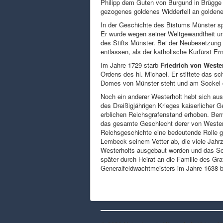
Philipp dem Guten von Burgund in Brügge
gezogenes goldenes Widderfell an goldene
In der Geschichte des Bistums Münster sp
Er wurde wegen seiner Weltgewandtheit un
des Stifts Münster. Bei der Neubesetzung 
entlassen, als der katholische Kurfürst E
Im Jahre 1729 starb
Friedrich von Weste
Ordens des hl. Michael. Er stiftete das 
Domes von Münster steht und am Sockel 
Noch ein anderer Westerholt hebt sich aus
des Dreißigjährigen Krieges kaiserlicher 
erblichen Reichsgrafenstand erhoben. Bernh
das gesamte Geschlecht derer von Westerh
Reichsgeschichte eine bedeutende Rolle ge
Lembeck seinem Vetter ab, die viele Jahr
Westerholts ausgebaut worden und das Sch
später durch Heirat an die Familie des G
Generalfeldwachtmeisters im Jahre 1638 b