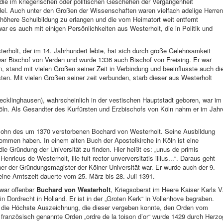
die im kriegerischen oder politischen Geschehen der Vergangenheit
l. Auch unter den Großen der Wissenschaften waren vielfach adelige Herren
e höhere Schulbildung zu erlangen und die vom Heimatort weit entfernt
r es auch mit einigen Persönlichkeiten aus Westerholt, die in Politik und
rholt, der im 14. Jahrhundert lebte, hat sich durch große Gelehrsamkeit
ar Bischof von Verden und wurde 1336 auch Bischof von Freising. Er war
, stand mit vielen Großen seiner Zeit in Verbindung und beeinflusste auch di
en. Mit vielen Großen seiner zeit verbunden, starb dieser aus Westerholt
ecklinghausen), wahrscheinlich in der vestischen Hauptstadt geboren, war im
Köln. Als Gesandter des Kurfürsten und Erzbischofs von Köln nahm er im Jahr
Sohn des um 1370 verstorbenen Bochard von Westerholt. Seine Ausbildung
kommen haben. In einem alten Buch der Apostelkirche in Köln ist eine
die Gründung der Universität zu finden. Hier heißt es: „unus de primis
Henricus de Westerholt, ille fuit rector unverversitatis illius...“. Daraus geht
ner der Gründungsmagister der Kölner Universität war. Er wurde auch der 9.
ine Amtszeit dauerte vom 25. März bis 28. Juli 1391.
 war offenbar
Buchard von Westerholt
, Kriegsoberst im Heere Kaiser Karls V
in Dordrecht in Holland. Er ist in der „Groten Kerk“ in Vollenhove begraben.
r die Höchste Auszeichnung, die dieser vergeben konnte, den Orden vom
ranzösisch genannte Orden „ordre de la toison d’or“ wurde 1429 durch Herzo