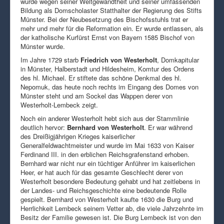
wurde wegen seiner Weltgewandtheit und seiner umfassenden
Bildung als Domscholaster Statthalter der Regierung des Stifts
Münster. Bei der Neubesetzung des Bischofsstuhls trat er
mehr und mehr für die Reformation ein. Er wurde entlassen, als
der katholische Kurfürst Ernst von Bayern 1585 Bischof von
Münster wurde.
Im Jahre 1729 starb
Friedrich von Westerholt
, Domkapitular
in Münster, Halberstadt und Hildesheim, Komtur des Ordens
des hl. Michael. Er stiftete das schöne Denkmal des hl.
Nepomuk, das heute noch rechts im Eingang des Domes von
Münster steht und am Sockel das Wappen derer von
Westerholt-Lembeck zeigt.
Noch ein anderer Westerholt hebt sich aus der Stammlinie
deutlich hervor:
Bernhard von Westerholt
. Er war während
des Dreißigjährigen Krieges kaiserlicher
Generalfeldwachtmeister und wurde im Mai 1633 von Kaiser
Ferdinand III. in den erblichen Reichsgrafenstand erhoben.
Bernhard war nicht nur ein tüchtiger Anführer im kaiserlichen
Heer, er hat auch für das gesamte Geschlecht derer von
Westerholt besondere Bedeutung gehabt und hat zeitlebens in
der Landes- und Reichsgeschichte eine bedeutende Rolle
gespielt. Bernhard von Westerholt kaufte 1630 die Burg und
Herrlichkeit Lembeck seinem Vetter ab, die viele Jahrzehnte im
Besitz der Familie gewesen ist. Die Burg Lembeck ist von den