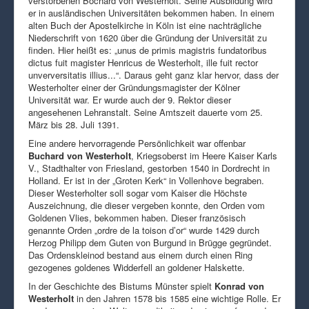
verstorbenen Bochard von Westerholt. Seine Ausbildung wird
er in ausländischen Universitäten bekommen haben. In einem
alten Buch der Apostelkirche in Köln ist eine nachträgliche
Niederschrift von 1620 über die Gründung der Universität zu
finden. Hier heißt es: „unus de primis magistris fundatoribus
dictus fuit magister Henricus de Westerholt, ille fuit rector
unverversitatis illius...“. Daraus geht ganz klar hervor, dass der
Westerholter einer der Gründungsmagister der Kölner
Universität war. Er wurde auch der 9. Rektor dieser
angesehenen Lehranstalt. Seine Amtszeit dauerte vom 25.
März bis 28. Juli 1391.
Eine andere hervorragende Persönlichkeit war offenbar
Buchard von Westerholt
, Kriegsoberst im Heere Kaiser Karls
V., Stadthalter von Friesland, gestorben 1540 in Dordrecht in
Holland. Er ist in der „Groten Kerk“ in Vollenhove begraben.
Dieser Westerholter soll sogar vom Kaiser die Höchste
Auszeichnung, die dieser vergeben konnte, den Orden vom
Goldenen Vlies, bekommen haben. Dieser französisch
genannte Orden „ordre de la toison d’or“ wurde 1429 durch
Herzog Philipp dem Guten von Burgund in Brügge gegründet.
Das Ordenskleinod bestand aus einem durch einen Ring
gezogenes goldenes Widderfell an goldener Halskette.
In der Geschichte des Bistums Münster spielt
Konrad von
Westerholt
in den Jahren 1578 bis 1585 eine wichtige Rolle. Er