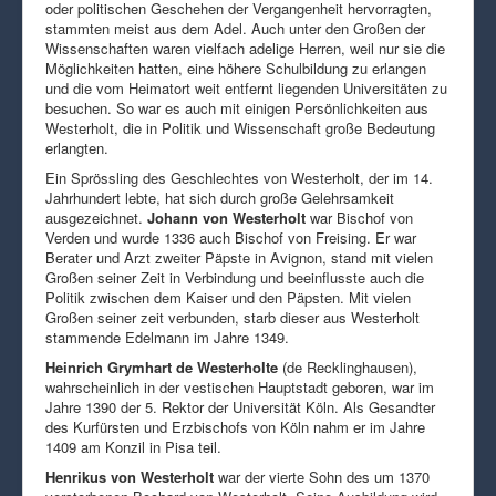
oder politischen Geschehen der Vergangenheit hervorragten,
stammten meist aus dem Adel. Auch unter den Großen der
Wissenschaften waren vielfach adelige Herren, weil nur sie die
Möglichkeiten hatten, eine höhere Schulbildung zu erlangen
und die vom Heimatort weit entfernt liegenden Universitäten zu
besuchen. So war es auch mit einigen Persönlichkeiten aus
Westerholt, die in Politik und Wissenschaft große Bedeutung
erlangten.
Ein Sprössling des Geschlechtes von Westerholt, der im 14.
Jahrhundert lebte, hat sich durch große Gelehrsamkeit
ausgezeichnet.
Johann von Westerholt
war Bischof von
Verden und wurde 1336 auch Bischof von Freising. Er war
Berater und Arzt zweiter Päpste in Avignon, stand mit vielen
Großen seiner Zeit in Verbindung und beeinflusste auch die
Politik zwischen dem Kaiser und den Päpsten. Mit vielen
Großen seiner zeit verbunden, starb dieser aus Westerholt
stammende Edelmann im Jahre 1349.
Heinrich Grymhart de Westerholte
(de Recklinghausen),
wahrscheinlich in der vestischen Hauptstadt geboren, war im
Jahre 1390 der 5. Rektor der Universität Köln. Als Gesandter
des Kurfürsten und Erzbischofs von Köln nahm er im Jahre
1409 am Konzil in Pisa teil.
Henrikus von Westerholt
war der vierte Sohn des um 1370