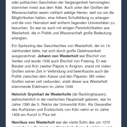
oder politischen Geschehen der Vergangenheit hervorragten,
stammten meist aus dem Adel. Auch unter den Großen der
Wissenschaften waren vielfach adelige Herren, weil nur sie die
Möglichkeiten hatten, eine höhere Schulbildung zu erlangen
und die vom Heimatort weit entfernt liegenden Universitäten zu
besuchen. So war es auch mit einigen Persönlichkeiten aus
Westerholt, die in Politik und Wissenschaft große Bedeutung
erlangten.
Ein Sprössling des Geschlechtes von Westerholt, der im 14.
Jahrhundert lebte, hat sich durch große Gelehrsamkeit
ausgezeichnet.
Johann von Westerholt
war Bischof von
Verden und wurde 1336 auch Bischof von Freising. Er war
Berater und Arzt zweiter Päpste in Avignon, stand mit vielen
Großen seiner Zeit in Verbindung und beeinflusste auch die
Politik zwischen dem Kaiser und den Päpsten. Mit vielen
Großen seiner zeit verbunden, starb dieser aus Westerholt
stammende Edelmann im Jahre 1349.
Heinrich Grymhart de Westerholte
(de Recklinghausen),
wahrscheinlich in der vestischen Hauptstadt geboren, war im
Jahre 1390 der 5. Rektor der Universität Köln. Als Gesandter
des Kurfürsten und Erzbischofs von Köln nahm er im Jahre
1409 am Konzil in Pisa teil.
Henrikus von Westerholt
war der vierte Sohn des um 1370