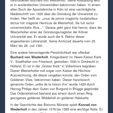
verstorbenen Bochard von Westerholt. Seine Ausbildung wird
er in ausländischen Universitäten bekommen haben. In einem
alten Buch der Apostelkirche in Köln ist eine nachträgliche
Niederschrift von 1620 über die Gründung der Universität zu
finden. Hier heißt es: „unus de primis magistris fundatoribus
dictus fuit magister Henricus de Westerholt, ille fuit rector
unverversitatis illius...“. Daraus geht ganz klar hervor, dass der
Westerholter einer der Gründungsmagister der Kölner
Universität war. Er wurde auch der 9. Rektor dieser
angesehenen Lehranstalt. Seine Amtszeit dauerte vom 25.
März bis 28. Juli 1391.
Eine andere hervorragende Persönlichkeit war offenbar
Buchard von Westerholt
, Kriegsoberst im Heere Kaiser Karls
V., Stadthalter von Friesland, gestorben 1540 in Dordrecht in
Holland. Er ist in der „Groten Kerk“ in Vollenhove begraben.
Dieser Westerholter soll sogar vom Kaiser die Höchste
Auszeichnung, die dieser vergeben konnte, den Orden vom
Goldenen Vlies, bekommen haben. Dieser französisch
genannte Orden „ordre de la toison d’or“ wurde 1429 durch
Herzog Philipp dem Guten von Burgund in Brügge gegründet.
Das Ordenskleinod bestand aus einem durch einen Ring
gezogenes goldenes Widderfell an goldener Halskette.
In der Geschichte des Bistums Münster spielt
Konrad von
Westerholt
in den Jahren 1578 bis 1585 eine wichtige Rolle. Er