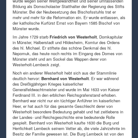
wurde wegen seiner Weltgewandtheit und seiner umfassenden
Bildung als Domscholaster Statthalter der Regierung des Stifts
Münster. Bei der Neubesetzung des Bischofsstuhls trat er
mehr und mehr für die Reformation ein. Er wurde entlassen, als
der katholische Kurfürst Ernst von Bayern 1585 Bischof von
Münster wurde.
Im Jahre 1729 starb
Friedrich von Westerholt
, Domkapitular
in Münster, Halberstadt und Hildesheim, Komtur des Ordens
des hl. Michael. Er stiftete das schöne Denkmal des hl.
Nepomuk, das heute noch rechts im Eingang des Domes von
Münster steht und am Sockel das Wappen derer von
Westerholt-Lembeck zeigt.
Noch ein anderer Westerholt hebt sich aus der Stammlinie
deutlich hervor:
Bernhard von Westerholt
. Er war während
des Dreißigjährigen Krieges kaiserlicher
Generalfeldwachtmeister und wurde im Mai 1633 von Kaiser
Ferdinand III. in den erblichen Reichsgrafenstand erhoben.
Bernhard war nicht nur ein tüchtiger Anführer im kaiserlichen
Heer, er hat auch für das gesamte Geschlecht derer von
Westerholt besondere Bedeutung gehabt und hat zeitlebens in
der Landes- und Reichsgeschichte eine bedeutende Rolle
gespielt. Bernhard von Westerholt kaufte 1630 die Burg und
Herrlichkeit Lembeck seinem Vetter ab, die viele Jahrzehnte im
Besitz der Familie gewesen ist. Die Burg Lembeck ist von den