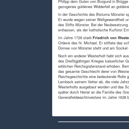
Philipp dem Guten von Burgund in Brügge
gezogenes goldenes Widderfell an goldene
In der Geschichte des Bistums Münster sp
Er wurde wegen seiner Weltgewandtheit un
des Stifts Münster. Bei der Neubesetzung 
entlassen, als der katholische Kurfürst E
Im Jahre 1729 starb
Friedrich von Weste
Ordens des hl. Michael. Er stiftete das 
Domes von Münster steht und am Sockel 
Noch ein anderer Westerholt hebt sich aus
des Dreißigjährigen Krieges kaiserlicher 
erblichen Reichsgrafenstand erhoben. Bernh
das gesamte Geschlecht derer von Westerh
Reichsgeschichte eine bedeutende Rolle ge
Lembeck seinem Vetter ab, die viele Jahr
Westerholts ausgebaut worden und das Sch
später durch Heirat an die Familie des G
Generalfeldwachtmeisters im Jahre 1638 b