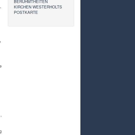
BERÜHMTHEITEN
,
KIRCHEN WESTERHOLTS
POSTKARTE
e
e
.,
g