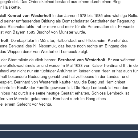
 gegründet. Das Ordenskleinod bestand aus einem durch einen Ring
r Halskette.
ielt
Konrad von Westerholt
in den Jahren 1578 bis 1585 eine wichtige Rolle
d seiner umfassenden Bildung als Domscholaster Statthalter der Regierung
des Bischofsstuhls trat er mehr und mehr für die Reformation ein. Er wurde
rnst von Bayern 1585 Bischof von Münster wurde.
rholt
, Domkapitular in Münster, Halberstadt und Hildesheim, Komtur des
schöne Denkmal des hl. Nepomuk, das heute noch rechts im Eingang des
das Wappen derer von Westerholt-Lembeck zeigt.
 der Stammlinie deutlich hervor:
Bernhard von Westerholt
. Er war während
Generalfeldwachtmeister und wurde im Mai 1633 von Kaiser Ferdinand III. in d
ard war nicht nur ein tüchtiger Anführer im kaiserlichen Heer, er hat auch für
olt besondere Bedeutung gehabt und hat zeitlebens in der Landes- und
spielt. Bernhard von Westerholt kaufte 1630 die Burg und Herrlichkeit
zehnte im Besitz der Familie gewesen ist. Die Burg Lembeck ist von den
loss hat durch sie seine heutige Gestalt erhalten. Schloss Lembeck ist
rafen von Merveldt gekommen. Bernhard starb im Rang eines
ei einem Gefecht vor Vechta.