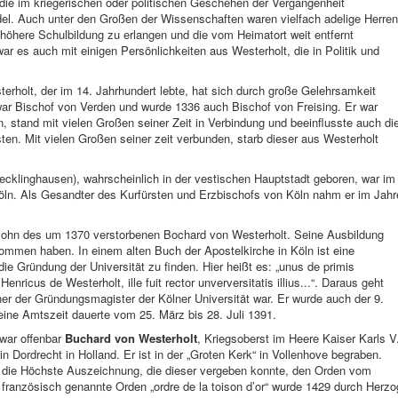
die im kriegerischen oder politischen Geschehen der Vergangenheit
l. Auch unter den Großen der Wissenschaften waren vielfach adelige Herren
e höhere Schulbildung zu erlangen und die vom Heimatort weit entfernt
r es auch mit einigen Persönlichkeiten aus Westerholt, die in Politik und
rholt, der im 14. Jahrhundert lebte, hat sich durch große Gelehrsamkeit
ar Bischof von Verden und wurde 1336 auch Bischof von Freising. Er war
, stand mit vielen Großen seiner Zeit in Verbindung und beeinflusste auch di
en. Mit vielen Großen seiner zeit verbunden, starb dieser aus Westerholt
ecklinghausen), wahrscheinlich in der vestischen Hauptstadt geboren, war im
Köln. Als Gesandter des Kurfürsten und Erzbischofs von Köln nahm er im Jahr
Sohn des um 1370 verstorbenen Bochard von Westerholt. Seine Ausbildung
kommen haben. In einem alten Buch der Apostelkirche in Köln ist eine
die Gründung der Universität zu finden. Hier heißt es: „unus de primis
Henricus de Westerholt, ille fuit rector unverversitatis illius...“. Daraus geht
ner der Gründungsmagister der Kölner Universität war. Er wurde auch der 9.
ine Amtszeit dauerte vom 25. März bis 28. Juli 1391.
 war offenbar
Buchard von Westerholt
, Kriegsoberst im Heere Kaiser Karls V
in Dordrecht in Holland. Er ist in der „Groten Kerk“ in Vollenhove begraben.
r die Höchste Auszeichnung, die dieser vergeben konnte, den Orden vom
ranzösisch genannte Orden „ordre de la toison d’or“ wurde 1429 durch Herzo