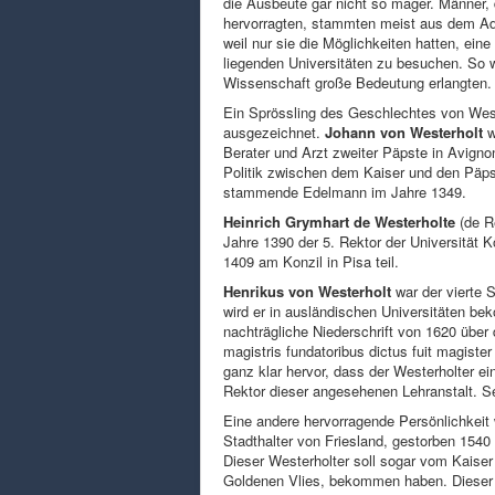
die Ausbeute gar nicht so mager. Männer, 
hervorragten, stammten meist aus dem Ade
weil nur sie die Möglichkeiten hatten, ein
liegenden Universitäten zu besuchen. So wa
Wissenschaft große Bedeutung erlangten.
Ein Sprössling des Geschlechtes von Weste
ausgezeichnet.
Johann von Westerholt
w
Berater und Arzt zweiter Päpste in Avignon
Politik zwischen dem Kaiser und den Päpst
stammende Edelmann im Jahre 1349.
Heinrich Grymhart de Westerholte
(de R
Jahre 1390 der 5. Rektor der Universität 
1409 am Konzil in Pisa teil.
Henrikus von Westerholt
war der vierte 
wird er in ausländischen Universitäten be
nachträgliche Niederschrift von 1620 über 
magistris fundatoribus dictus fuit magister 
ganz klar hervor, dass der Westerholter ei
Rektor dieser angesehenen Lehranstalt. Se
Eine andere hervorragende Persönlichkeit
Stadthalter von Friesland, gestorben 1540 
Dieser Westerholter soll sogar vom Kaise
Goldenen Vlies, bekommen haben. Dieser f