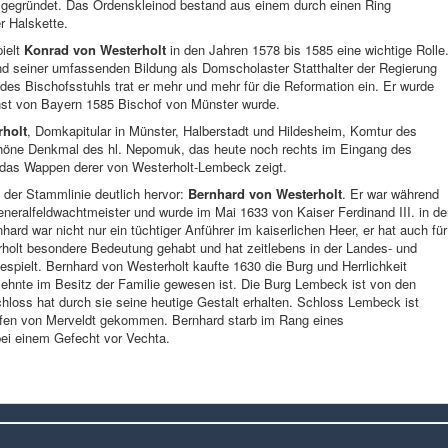
 gegründet. Das Ordenskleinod bestand aus einem durch einen Ring
r Halskette.
ielt
Konrad von Westerholt
in den Jahren 1578 bis 1585 eine wichtige Rolle
d seiner umfassenden Bildung als Domscholaster Statthalter der Regierung
des Bischofsstuhls trat er mehr und mehr für die Reformation ein. Er wurde
rnst von Bayern 1585 Bischof von Münster wurde.
rholt
, Domkapitular in Münster, Halberstadt und Hildesheim, Komtur des
schöne Denkmal des hl. Nepomuk, das heute noch rechts im Eingang des
das Wappen derer von Westerholt-Lembeck zeigt.
 der Stammlinie deutlich hervor:
Bernhard von Westerholt
. Er war während
Generalfeldwachtmeister und wurde im Mai 1633 von Kaiser Ferdinand III. in d
ard war nicht nur ein tüchtiger Anführer im kaiserlichen Heer, er hat auch für
olt besondere Bedeutung gehabt und hat zeitlebens in der Landes- und
spielt. Bernhard von Westerholt kaufte 1630 die Burg und Herrlichkeit
zehnte im Besitz der Familie gewesen ist. Die Burg Lembeck ist von den
loss hat durch sie seine heutige Gestalt erhalten. Schloss Lembeck ist
rafen von Merveldt gekommen. Bernhard starb im Rang eines
ei einem Gefecht vor Vechta.