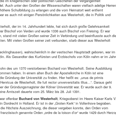
die im kriegerischen oder politischen Geschehen der Vergangenheit
l. Auch unter den Großen der Wissenschaften waren vielfach adelige Herren
e höhere Schulbildung zu erlangen und die vom Heimatort weit entfernt
r es auch mit einigen Persönlichkeiten aus Westerholt, die in Politik und
rholt, der im 14. Jahrhundert lebte, hat sich durch große Gelehrsamkeit
ar Bischof von Verden und wurde 1336 auch Bischof von Freising. Er war
, stand mit vielen Großen seiner Zeit in Verbindung und beeinflusste auch di
en. Mit vielen Großen seiner zeit verbunden, starb dieser aus Westerholt
ecklinghausen), wahrscheinlich in der vestischen Hauptstadt geboren, war im
Köln. Als Gesandter des Kurfürsten und Erzbischofs von Köln nahm er im Jahr
Sohn des um 1370 verstorbenen Bochard von Westerholt. Seine Ausbildung
kommen haben. In einem alten Buch der Apostelkirche in Köln ist eine
die Gründung der Universität zu finden. Hier heißt es: „unus de primis
Henricus de Westerholt, ille fuit rector unverversitatis illius...“. Daraus geht
ner der Gründungsmagister der Kölner Universität war. Er wurde auch der 9.
ine Amtszeit dauerte vom 25. März bis 28. Juli 1391.
 war offenbar
Buchard von Westerholt
, Kriegsoberst im Heere Kaiser Karls V
in Dordrecht in Holland. Er ist in der „Groten Kerk“ in Vollenhove begraben.
r die Höchste Auszeichnung, die dieser vergeben konnte, den Orden vom
ranzösisch genannte Orden „ordre de la toison d’or“ wurde 1429 durch Herzo