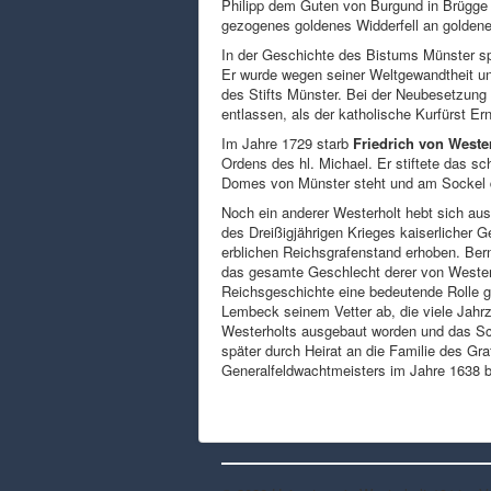
Philipp dem Guten von Burgund in Brügge
gezogenes goldenes Widderfell an goldene
In der Geschichte des Bistums Münster sp
Er wurde wegen seiner Weltgewandtheit un
des Stifts Münster. Bei der Neubesetzung 
entlassen, als der katholische Kurfürst E
Im Jahre 1729 starb
Friedrich von Weste
Ordens des hl. Michael. Er stiftete das 
Domes von Münster steht und am Sockel 
Noch ein anderer Westerholt hebt sich aus
des Dreißigjährigen Krieges kaiserlicher 
erblichen Reichsgrafenstand erhoben. Bernh
das gesamte Geschlecht derer von Westerh
Reichsgeschichte eine bedeutende Rolle ge
Lembeck seinem Vetter ab, die viele Jahr
Westerholts ausgebaut worden und das Sch
später durch Heirat an die Familie des G
Generalfeldwachtmeisters im Jahre 1638 b