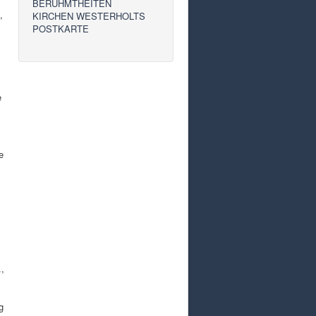
BERÜHMTHEITEN
,
KIRCHEN WESTERHOLTS
POSTKARTE
e
e
.,
g