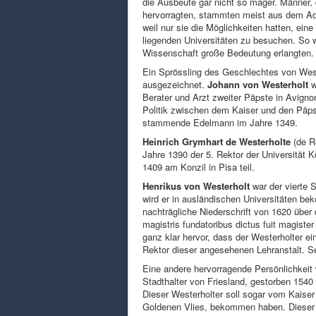
die Ausbeute gar nicht so mager. Männer, 
hervorragten, stammten meist aus dem Ade
weil nur sie die Möglichkeiten hatten, ein
liegenden Universitäten zu besuchen. So wa
Wissenschaft große Bedeutung erlangten.
Ein Sprössling des Geschlechtes von Weste
ausgezeichnet.
Johann von Westerholt
w
Berater und Arzt zweiter Päpste in Avignon
Politik zwischen dem Kaiser und den Päpst
stammende Edelmann im Jahre 1349.
Heinrich Grymhart de Westerholte
(de R
Jahre 1390 der 5. Rektor der Universität 
1409 am Konzil in Pisa teil.
Henrikus von Westerholt
war der vierte 
wird er in ausländischen Universitäten be
nachträgliche Niederschrift von 1620 über 
magistris fundatoribus dictus fuit magister 
ganz klar hervor, dass der Westerholter ei
Rektor dieser angesehenen Lehranstalt. Se
Eine andere hervorragende Persönlichkeit
Stadthalter von Friesland, gestorben 1540 
Dieser Westerholter soll sogar vom Kaise
Goldenen Vlies, bekommen haben. Dieser f