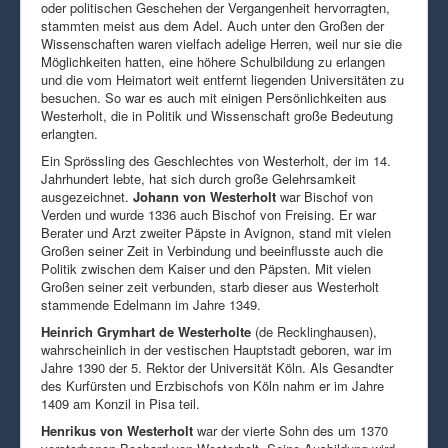
oder politischen Geschehen der Vergangenheit hervorragten,
stammten meist aus dem Adel. Auch unter den Großen der
Wissenschaften waren vielfach adelige Herren, weil nur sie die
Möglichkeiten hatten, eine höhere Schulbildung zu erlangen
und die vom Heimatort weit entfernt liegenden Universitäten zu
besuchen. So war es auch mit einigen Persönlichkeiten aus
Westerholt, die in Politik und Wissenschaft große Bedeutung
erlangten.
Ein Sprössling des Geschlechtes von Westerholt, der im 14.
Jahrhundert lebte, hat sich durch große Gelehrsamkeit
ausgezeichnet.
Johann von Westerholt
war Bischof von
Verden und wurde 1336 auch Bischof von Freising. Er war
Berater und Arzt zweiter Päpste in Avignon, stand mit vielen
Großen seiner Zeit in Verbindung und beeinflusste auch die
Politik zwischen dem Kaiser und den Päpsten. Mit vielen
Großen seiner zeit verbunden, starb dieser aus Westerholt
stammende Edelmann im Jahre 1349.
Heinrich Grymhart de Westerholte
(de Recklinghausen),
wahrscheinlich in der vestischen Hauptstadt geboren, war im
Jahre 1390 der 5. Rektor der Universität Köln. Als Gesandter
des Kurfürsten und Erzbischofs von Köln nahm er im Jahre
1409 am Konzil in Pisa teil.
Henrikus von Westerholt
war der vierte Sohn des um 1370