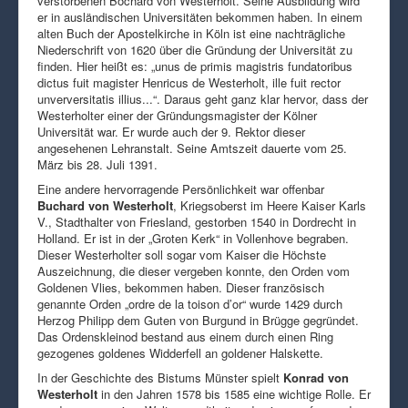
verstorbenen Bochard von Westerholt. Seine Ausbildung wird
er in ausländischen Universitäten bekommen haben. In einem
alten Buch der Apostelkirche in Köln ist eine nachträgliche
Niederschrift von 1620 über die Gründung der Universität zu
finden. Hier heißt es: „unus de primis magistris fundatoribus
dictus fuit magister Henricus de Westerholt, ille fuit rector
unverversitatis illius...“. Daraus geht ganz klar hervor, dass der
Westerholter einer der Gründungsmagister der Kölner
Universität war. Er wurde auch der 9. Rektor dieser
angesehenen Lehranstalt. Seine Amtszeit dauerte vom 25.
März bis 28. Juli 1391.
Eine andere hervorragende Persönlichkeit war offenbar
Buchard von Westerholt
, Kriegsoberst im Heere Kaiser Karls
V., Stadthalter von Friesland, gestorben 1540 in Dordrecht in
Holland. Er ist in der „Groten Kerk“ in Vollenhove begraben.
Dieser Westerholter soll sogar vom Kaiser die Höchste
Auszeichnung, die dieser vergeben konnte, den Orden vom
Goldenen Vlies, bekommen haben. Dieser französisch
genannte Orden „ordre de la toison d’or“ wurde 1429 durch
Herzog Philipp dem Guten von Burgund in Brügge gegründet.
Das Ordenskleinod bestand aus einem durch einen Ring
gezogenes goldenes Widderfell an goldener Halskette.
In der Geschichte des Bistums Münster spielt
Konrad von
Westerholt
in den Jahren 1578 bis 1585 eine wichtige Rolle. Er