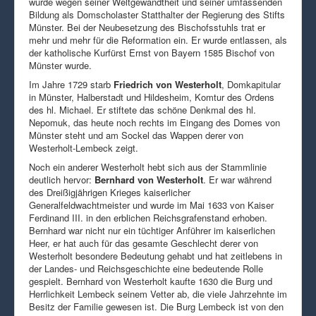
wurde wegen seiner Weltgewandtheit und seiner umfassenden
Bildung als Domscholaster Statthalter der Regierung des Stifts
Münster. Bei der Neubesetzung des Bischofsstuhls trat er
mehr und mehr für die Reformation ein. Er wurde entlassen, als
der katholische Kurfürst Ernst von Bayern 1585 Bischof von
Münster wurde.
Im Jahre 1729 starb
Friedrich von Westerholt
, Domkapitular
in Münster, Halberstadt und Hildesheim, Komtur des Ordens
des hl. Michael. Er stiftete das schöne Denkmal des hl.
Nepomuk, das heute noch rechts im Eingang des Domes von
Münster steht und am Sockel das Wappen derer von
Westerholt-Lembeck zeigt.
Noch ein anderer Westerholt hebt sich aus der Stammlinie
deutlich hervor:
Bernhard von Westerholt
. Er war während
des Dreißigjährigen Krieges kaiserlicher
Generalfeldwachtmeister und wurde im Mai 1633 von Kaiser
Ferdinand III. in den erblichen Reichsgrafenstand erhoben.
Bernhard war nicht nur ein tüchtiger Anführer im kaiserlichen
Heer, er hat auch für das gesamte Geschlecht derer von
Westerholt besondere Bedeutung gehabt und hat zeitlebens in
der Landes- und Reichsgeschichte eine bedeutende Rolle
gespielt. Bernhard von Westerholt kaufte 1630 die Burg und
Herrlichkeit Lembeck seinem Vetter ab, die viele Jahrzehnte im
Besitz der Familie gewesen ist. Die Burg Lembeck ist von den