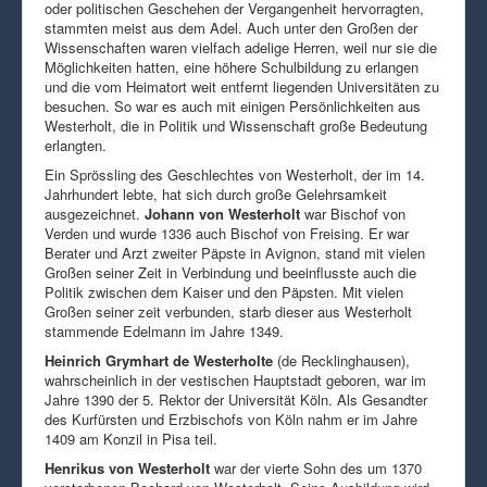
oder politischen Geschehen der Vergangenheit hervorragten,
stammten meist aus dem Adel. Auch unter den Großen der
Wissenschaften waren vielfach adelige Herren, weil nur sie die
Möglichkeiten hatten, eine höhere Schulbildung zu erlangen
und die vom Heimatort weit entfernt liegenden Universitäten zu
besuchen. So war es auch mit einigen Persönlichkeiten aus
Westerholt, die in Politik und Wissenschaft große Bedeutung
erlangten.
Ein Sprössling des Geschlechtes von Westerholt, der im 14.
Jahrhundert lebte, hat sich durch große Gelehrsamkeit
ausgezeichnet.
Johann von Westerholt
war Bischof von
Verden und wurde 1336 auch Bischof von Freising. Er war
Berater und Arzt zweiter Päpste in Avignon, stand mit vielen
Großen seiner Zeit in Verbindung und beeinflusste auch die
Politik zwischen dem Kaiser und den Päpsten. Mit vielen
Großen seiner zeit verbunden, starb dieser aus Westerholt
stammende Edelmann im Jahre 1349.
Heinrich Grymhart de Westerholte
(de Recklinghausen),
wahrscheinlich in der vestischen Hauptstadt geboren, war im
Jahre 1390 der 5. Rektor der Universität Köln. Als Gesandter
des Kurfürsten und Erzbischofs von Köln nahm er im Jahre
1409 am Konzil in Pisa teil.
Henrikus von Westerholt
war der vierte Sohn des um 1370