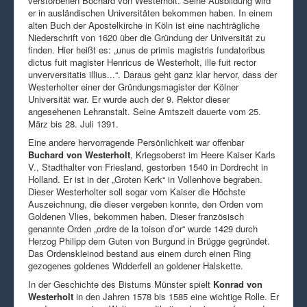
verstorbenen Bochard von Westerholt. Seine Ausbildung wird
er in ausländischen Universitäten bekommen haben. In einem
alten Buch der Apostelkirche in Köln ist eine nachträgliche
Niederschrift von 1620 über die Gründung der Universität zu
finden. Hier heißt es: „unus de primis magistris fundatoribus
dictus fuit magister Henricus de Westerholt, ille fuit rector
unverversitatis illius...“. Daraus geht ganz klar hervor, dass der
Westerholter einer der Gründungsmagister der Kölner
Universität war. Er wurde auch der 9. Rektor dieser
angesehenen Lehranstalt. Seine Amtszeit dauerte vom 25.
März bis 28. Juli 1391.
Eine andere hervorragende Persönlichkeit war offenbar
Buchard von Westerholt
, Kriegsoberst im Heere Kaiser Karls
V., Stadthalter von Friesland, gestorben 1540 in Dordrecht in
Holland. Er ist in der „Groten Kerk“ in Vollenhove begraben.
Dieser Westerholter soll sogar vom Kaiser die Höchste
Auszeichnung, die dieser vergeben konnte, den Orden vom
Goldenen Vlies, bekommen haben. Dieser französisch
genannte Orden „ordre de la toison d’or“ wurde 1429 durch
Herzog Philipp dem Guten von Burgund in Brügge gegründet.
Das Ordenskleinod bestand aus einem durch einen Ring
gezogenes goldenes Widderfell an goldener Halskette.
In der Geschichte des Bistums Münster spielt
Konrad von
Westerholt
in den Jahren 1578 bis 1585 eine wichtige Rolle. Er