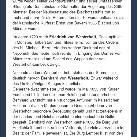
wurde wegen seiner Weltgewandtheit und seiner umfassenden
Bildung als Domscholaster Statthalter der Regierung des Stifts
Münster. Bei der Neubesetzung des Bischofsstuhls trat er
mehr und mehr für die Reformation ein. Er wurde entlassen, als
der katholische Kurfürst Ernst von Bayern 1585 Bischof von
Münster wurde.
Im Jahre 1729 starb
Friedrich von Westerholt
, Domkapitular
in Münster, Halberstadt und Hildesheim, Komtur des Ordens
des hl. Michael. Er stiftete das schöne Denkmal des hl.
Nepomuk, das heute noch rechts im Eingang des Domes von
Münster steht und am Sockel das Wappen derer von
Westerholt-Lembeck zeigt.
Noch ein anderer Westerholt hebt sich aus der Stammlinie
deutlich hervor:
Bernhard von Westerholt
. Er war während
des Dreißigjährigen Krieges kaiserlicher
Generalfeldwachtmeister und wurde im Mai 1633 von Kaiser
Ferdinand III. in den erblichen Reichsgrafenstand erhoben.
Bernhard war nicht nur ein tüchtiger Anführer im kaiserlichen
Heer, er hat auch für das gesamte Geschlecht derer von
Westerholt besondere Bedeutung gehabt und hat zeitlebens in
der Landes- und Reichsgeschichte eine bedeutende Rolle
gespielt. Bernhard von Westerholt kaufte 1630 die Burg und
Herrlichkeit Lembeck seinem Vetter ab, die viele Jahrzehnte im
Besitz der Familie gewesen ist. Die Burg Lembeck ist von den