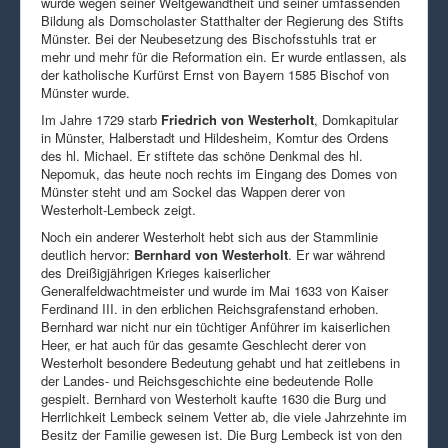
wurde wegen seiner Weltgewandtheit und seiner umfassenden
Bildung als Domscholaster Statthalter der Regierung des Stifts
Münster. Bei der Neubesetzung des Bischofsstuhls trat er
mehr und mehr für die Reformation ein. Er wurde entlassen, als
der katholische Kurfürst Ernst von Bayern 1585 Bischof von
Münster wurde.
Im Jahre 1729 starb
Friedrich von Westerholt
, Domkapitular
in Münster, Halberstadt und Hildesheim, Komtur des Ordens
des hl. Michael. Er stiftete das schöne Denkmal des hl.
Nepomuk, das heute noch rechts im Eingang des Domes von
Münster steht und am Sockel das Wappen derer von
Westerholt-Lembeck zeigt.
Noch ein anderer Westerholt hebt sich aus der Stammlinie
deutlich hervor:
Bernhard von Westerholt
. Er war während
des Dreißigjährigen Krieges kaiserlicher
Generalfeldwachtmeister und wurde im Mai 1633 von Kaiser
Ferdinand III. in den erblichen Reichsgrafenstand erhoben.
Bernhard war nicht nur ein tüchtiger Anführer im kaiserlichen
Heer, er hat auch für das gesamte Geschlecht derer von
Westerholt besondere Bedeutung gehabt und hat zeitlebens in
der Landes- und Reichsgeschichte eine bedeutende Rolle
gespielt. Bernhard von Westerholt kaufte 1630 die Burg und
Herrlichkeit Lembeck seinem Vetter ab, die viele Jahrzehnte im
Besitz der Familie gewesen ist. Die Burg Lembeck ist von den