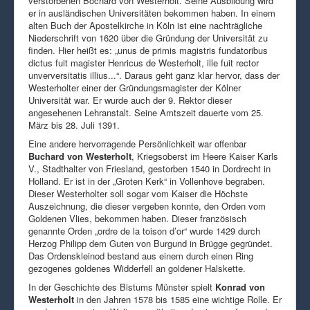
verstorbenen Bochard von Westerholt. Seine Ausbildung wird
er in ausländischen Universitäten bekommen haben. In einem
alten Buch der Apostelkirche in Köln ist eine nachträgliche
Niederschrift von 1620 über die Gründung der Universität zu
finden. Hier heißt es: „unus de primis magistris fundatoribus
dictus fuit magister Henricus de Westerholt, ille fuit rector
unverversitatis illius...“. Daraus geht ganz klar hervor, dass der
Westerholter einer der Gründungsmagister der Kölner
Universität war. Er wurde auch der 9. Rektor dieser
angesehenen Lehranstalt. Seine Amtszeit dauerte vom 25.
März bis 28. Juli 1391.
Eine andere hervorragende Persönlichkeit war offenbar
Buchard von Westerholt
, Kriegsoberst im Heere Kaiser Karls
V., Stadthalter von Friesland, gestorben 1540 in Dordrecht in
Holland. Er ist in der „Groten Kerk“ in Vollenhove begraben.
Dieser Westerholter soll sogar vom Kaiser die Höchste
Auszeichnung, die dieser vergeben konnte, den Orden vom
Goldenen Vlies, bekommen haben. Dieser französisch
genannte Orden „ordre de la toison d’or“ wurde 1429 durch
Herzog Philipp dem Guten von Burgund in Brügge gegründet.
Das Ordenskleinod bestand aus einem durch einen Ring
gezogenes goldenes Widderfell an goldener Halskette.
In der Geschichte des Bistums Münster spielt
Konrad von
Westerholt
in den Jahren 1578 bis 1585 eine wichtige Rolle. Er