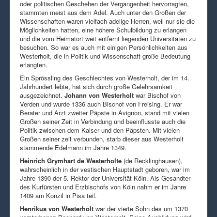
oder politischen Geschehen der Vergangenheit hervorragten,
stammten meist aus dem Adel. Auch unter den Großen der
Wissenschaften waren vielfach adelige Herren, weil nur sie die
Möglichkeiten hatten, eine höhere Schulbildung zu erlangen
und die vom Heimatort weit entfernt liegenden Universitäten zu
besuchen. So war es auch mit einigen Persönlichkeiten aus
Westerholt, die in Politik und Wissenschaft große Bedeutung
erlangten.
Ein Sprössling des Geschlechtes von Westerholt, der im 14.
Jahrhundert lebte, hat sich durch große Gelehrsamkeit
ausgezeichnet.
Johann von Westerholt
war Bischof von
Verden und wurde 1336 auch Bischof von Freising. Er war
Berater und Arzt zweiter Päpste in Avignon, stand mit vielen
Großen seiner Zeit in Verbindung und beeinflusste auch die
Politik zwischen dem Kaiser und den Päpsten. Mit vielen
Großen seiner zeit verbunden, starb dieser aus Westerholt
stammende Edelmann im Jahre 1349.
Heinrich Grymhart de Westerholte
(de Recklinghausen),
wahrscheinlich in der vestischen Hauptstadt geboren, war im
Jahre 1390 der 5. Rektor der Universität Köln. Als Gesandter
des Kurfürsten und Erzbischofs von Köln nahm er im Jahre
1409 am Konzil in Pisa teil.
Henrikus von Westerholt
war der vierte Sohn des um 1370