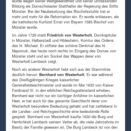
wurde wegen seiner Weltgewandtheit und seiner umfassenden
Bildung als Domscholaster Statthalter der Regierung des Stifts
Münster. Bei der Neubesetzung des Bischofsstuhls trat er
mehr und mehr für die Reformation ein. Er wurde entlassen, als
der katholische Kurfürst Ernst von Bayern 1585 Bischof von
Münster wurde.
Im Jahre 1729 starb
Friedrich von Westerholt
, Domkapitular
in Münster, Halberstadt und Hildesheim, Komtur des Ordens
des hl. Michael. Er stiftete das schöne Denkmal des hl.
Nepomuk, das heute noch rechts im Eingang des Domes von
Münster steht und am Sockel das Wappen derer von
Westerholt-Lembeck zeigt.
Noch ein anderer Westerholt hebt sich aus der Stammlinie
deutlich hervor:
Bernhard von Westerholt
. Er war während
des Dreißigjährigen Krieges kaiserlicher
Generalfeldwachtmeister und wurde im Mai 1633 von Kaiser
Ferdinand III. in den erblichen Reichsgrafenstand erhoben.
Bernhard war nicht nur ein tüchtiger Anführer im kaiserlichen
Heer, er hat auch für das gesamte Geschlecht derer von
Westerholt besondere Bedeutung gehabt und hat zeitlebens in
der Landes- und Reichsgeschichte eine bedeutende Rolle
gespielt. Bernhard von Westerholt kaufte 1630 die Burg und
Herrlichkeit Lembeck seinem Vetter ab, die viele Jahrzehnte im
Besitz der Familie gewesen ist. Die Burg Lembeck ist von den