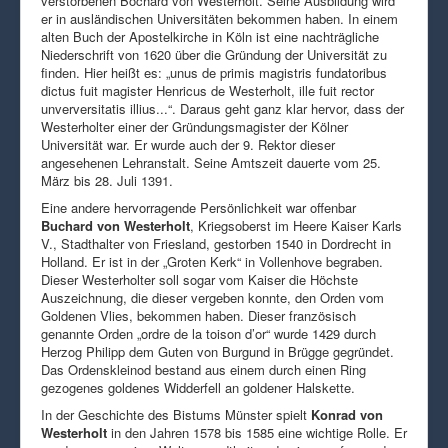
verstorbenen Bochard von Westerholt. Seine Ausbildung wird
er in ausländischen Universitäten bekommen haben. In einem
alten Buch der Apostelkirche in Köln ist eine nachträgliche
Niederschrift von 1620 über die Gründung der Universität zu
finden. Hier heißt es: „unus de primis magistris fundatoribus
dictus fuit magister Henricus de Westerholt, ille fuit rector
unverversitatis illius...“. Daraus geht ganz klar hervor, dass der
Westerholter einer der Gründungsmagister der Kölner
Universität war. Er wurde auch der 9. Rektor dieser
angesehenen Lehranstalt. Seine Amtszeit dauerte vom 25.
März bis 28. Juli 1391.
Eine andere hervorragende Persönlichkeit war offenbar
Buchard von Westerholt
, Kriegsoberst im Heere Kaiser Karls
V., Stadthalter von Friesland, gestorben 1540 in Dordrecht in
Holland. Er ist in der „Groten Kerk“ in Vollenhove begraben.
Dieser Westerholter soll sogar vom Kaiser die Höchste
Auszeichnung, die dieser vergeben konnte, den Orden vom
Goldenen Vlies, bekommen haben. Dieser französisch
genannte Orden „ordre de la toison d’or“ wurde 1429 durch
Herzog Philipp dem Guten von Burgund in Brügge gegründet.
Das Ordenskleinod bestand aus einem durch einen Ring
gezogenes goldenes Widderfell an goldener Halskette.
In der Geschichte des Bistums Münster spielt
Konrad von
Westerholt
in den Jahren 1578 bis 1585 eine wichtige Rolle. Er