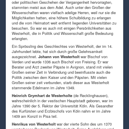
oder politischen Geschehen der Vergangenheit hervorragten,
stammten meist aus dem Adel. Auch unter den Großen der
Wissenschaften waren vielfach adelige Herren, weil nur sie die
Möglichkeiten hatten, eine höhere Schulbildung zu erlangen
und die vom Heimatort weit entfernt liegenden Universitäten zu
besuchen. So war es auch mit einigen Persönlichkeiten aus
Westerholt, die in Politik und Wissenschaft große Bedeutung
erlangten.
Ein Sprössling des Geschlechtes von Westerholt, der im 14.
Jahrhundert lebte, hat sich durch große Gelehrsamkeit
ausgezeichnet.
Johann von Westerholt
war Bischof von
Verden und wurde 1336 auch Bischof von Freising. Er war
Berater und Arzt zweiter Päpste in Avignon, stand mit vielen
Großen seiner Zeit in Verbindung und beeinflusste auch die
Politik zwischen dem Kaiser und den Päpsten. Mit vielen
Großen seiner zeit verbunden, starb dieser aus Westerholt
stammende Edelmann im Jahre 1349.
Heinrich Grymhart de Westerholte
(de Recklinghausen),
wahrscheinlich in der vestischen Hauptstadt geboren, war im
Jahre 1390 der 5. Rektor der Universität Köln. Als Gesandter
des Kurfürsten und Erzbischofs von Köln nahm er im Jahre
1409 am Konzil in Pisa teil.
Henrikus von Westerholt
war der vierte Sohn des um 1370