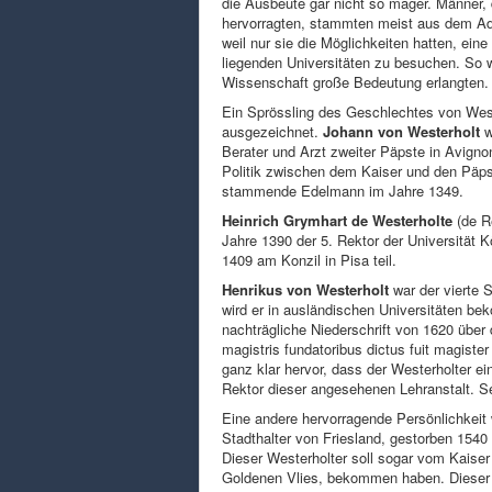
die Ausbeute gar nicht so mager. Männer, 
hervorragten, stammten meist aus dem Ade
weil nur sie die Möglichkeiten hatten, ein
liegenden Universitäten zu besuchen. So wa
Wissenschaft große Bedeutung erlangten.
Ein Sprössling des Geschlechtes von Weste
ausgezeichnet.
Johann von Westerholt
w
Berater und Arzt zweiter Päpste in Avignon
Politik zwischen dem Kaiser und den Päpst
stammende Edelmann im Jahre 1349.
Heinrich Grymhart de Westerholte
(de R
Jahre 1390 der 5. Rektor der Universität 
1409 am Konzil in Pisa teil.
Henrikus von Westerholt
war der vierte 
wird er in ausländischen Universitäten be
nachträgliche Niederschrift von 1620 über 
magistris fundatoribus dictus fuit magister 
ganz klar hervor, dass der Westerholter ei
Rektor dieser angesehenen Lehranstalt. Se
Eine andere hervorragende Persönlichkeit
Stadthalter von Friesland, gestorben 1540 
Dieser Westerholter soll sogar vom Kaise
Goldenen Vlies, bekommen haben. Dieser f