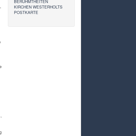
BERÜHMTHEITEN
,
KIRCHEN WESTERHOLTS
POSTKARTE
e
e
.,
g