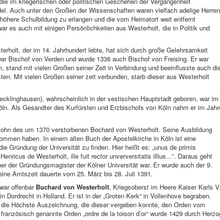
die im kriegerischen oder politischen Geschehen der Vergangenheit
l. Auch unter den Großen der Wissenschaften waren vielfach adelige Herren
e höhere Schulbildung zu erlangen und die vom Heimatort weit entfernt
r es auch mit einigen Persönlichkeiten aus Westerholt, die in Politik und
rholt, der im 14. Jahrhundert lebte, hat sich durch große Gelehrsamkeit
ar Bischof von Verden und wurde 1336 auch Bischof von Freising. Er war
, stand mit vielen Großen seiner Zeit in Verbindung und beeinflusste auch di
en. Mit vielen Großen seiner zeit verbunden, starb dieser aus Westerholt
ecklinghausen), wahrscheinlich in der vestischen Hauptstadt geboren, war im
Köln. Als Gesandter des Kurfürsten und Erzbischofs von Köln nahm er im Jahr
Sohn des um 1370 verstorbenen Bochard von Westerholt. Seine Ausbildung
kommen haben. In einem alten Buch der Apostelkirche in Köln ist eine
die Gründung der Universität zu finden. Hier heißt es: „unus de primis
Henricus de Westerholt, ille fuit rector unverversitatis illius...“. Daraus geht
ner der Gründungsmagister der Kölner Universität war. Er wurde auch der 9.
ine Amtszeit dauerte vom 25. März bis 28. Juli 1391.
 war offenbar
Buchard von Westerholt
, Kriegsoberst im Heere Kaiser Karls V
in Dordrecht in Holland. Er ist in der „Groten Kerk“ in Vollenhove begraben.
r die Höchste Auszeichnung, die dieser vergeben konnte, den Orden vom
ranzösisch genannte Orden „ordre de la toison d’or“ wurde 1429 durch Herzo