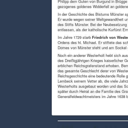
Philipp dem Guten von Burgund in Brügge
gezogenes goldenes Widderfell an goldene
In der Geschichte des Bistums Münster sp
Er wurde wegen seiner Weltgewandtheit un
des Stifts Münster. Bei der Neubesetzung 
entlassen, als der katholische Kurfürst E
Im Jahre 1729 starb
Friedrich von Weste
Ordens des hl. Michael. Er stiftete das 
Domes von Münster steht und am Sockel 
Noch ein anderer Westerholt hebt sich aus
des Dreißigjährigen Krieges kaiserlicher 
erblichen Reichsgrafenstand erhoben. Bernh
das gesamte Geschlecht derer von Westerh
Reichsgeschichte eine bedeutende Rolle ge
Lembeck seinem Vetter ab, die viele Jahr
Westerholts ausgebaut worden und das Sch
später durch Heirat an die Familie des G
Generalfeldwachtmeisters im Jahre 1638 b