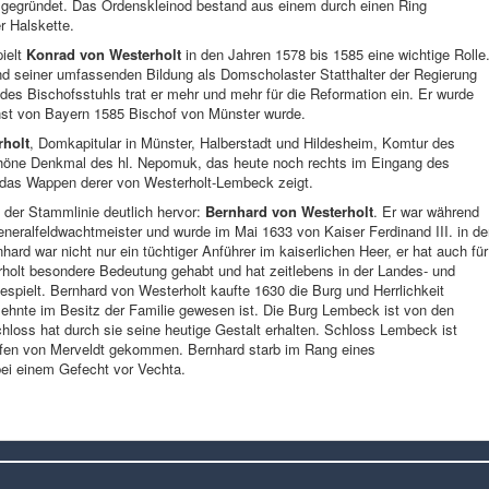
 gegründet. Das Ordenskleinod bestand aus einem durch einen Ring
r Halskette.
ielt
Konrad von Westerholt
in den Jahren 1578 bis 1585 eine wichtige Rolle
d seiner umfassenden Bildung als Domscholaster Statthalter der Regierung
des Bischofsstuhls trat er mehr und mehr für die Reformation ein. Er wurde
rnst von Bayern 1585 Bischof von Münster wurde.
rholt
, Domkapitular in Münster, Halberstadt und Hildesheim, Komtur des
schöne Denkmal des hl. Nepomuk, das heute noch rechts im Eingang des
das Wappen derer von Westerholt-Lembeck zeigt.
 der Stammlinie deutlich hervor:
Bernhard von Westerholt
. Er war während
Generalfeldwachtmeister und wurde im Mai 1633 von Kaiser Ferdinand III. in d
ard war nicht nur ein tüchtiger Anführer im kaiserlichen Heer, er hat auch für
olt besondere Bedeutung gehabt und hat zeitlebens in der Landes- und
spielt. Bernhard von Westerholt kaufte 1630 die Burg und Herrlichkeit
zehnte im Besitz der Familie gewesen ist. Die Burg Lembeck ist von den
loss hat durch sie seine heutige Gestalt erhalten. Schloss Lembeck ist
rafen von Merveldt gekommen. Bernhard starb im Rang eines
ei einem Gefecht vor Vechta.