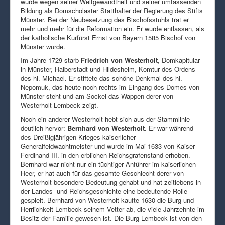
wurde wegen seiner Weltgewandtheit und seiner umfassenden
Bildung als Domscholaster Statthalter der Regierung des Stifts
Münster. Bei der Neubesetzung des Bischofsstuhls trat er
mehr und mehr für die Reformation ein. Er wurde entlassen, als
der katholische Kurfürst Ernst von Bayern 1585 Bischof von
Münster wurde.
Im Jahre 1729 starb
Friedrich von Westerholt
, Domkapitular
in Münster, Halberstadt und Hildesheim, Komtur des Ordens
des hl. Michael. Er stiftete das schöne Denkmal des hl.
Nepomuk, das heute noch rechts im Eingang des Domes von
Münster steht und am Sockel das Wappen derer von
Westerholt-Lembeck zeigt.
Noch ein anderer Westerholt hebt sich aus der Stammlinie
deutlich hervor:
Bernhard von Westerholt
. Er war während
des Dreißigjährigen Krieges kaiserlicher
Generalfeldwachtmeister und wurde im Mai 1633 von Kaiser
Ferdinand III. in den erblichen Reichsgrafenstand erhoben.
Bernhard war nicht nur ein tüchtiger Anführer im kaiserlichen
Heer, er hat auch für das gesamte Geschlecht derer von
Westerholt besondere Bedeutung gehabt und hat zeitlebens in
der Landes- und Reichsgeschichte eine bedeutende Rolle
gespielt. Bernhard von Westerholt kaufte 1630 die Burg und
Herrlichkeit Lembeck seinem Vetter ab, die viele Jahrzehnte im
Besitz der Familie gewesen ist. Die Burg Lembeck ist von den