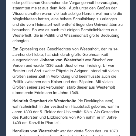
oder politischen Geschehen der Vergangenheit hervorragten,
stammten meist aus dem Adel. Auch unter den Großen der
Wissenschaften waren vielfach adelige Herren, weil nur sie die
Möglichkeiten hatten, eine höhere Schulbildung zu erlangen
und die vom Heimatort weit entfernt liegenden Universitäten zu
besuchen. So war es auch mit einigen Persönlichkeiten aus
Westerholt, die in Politik und Wissenschaft große Bedeutung
erlangten.
Ein Sprössling des Geschlechtes von Westerholt, der im 14.
Jahrhundert lebte, hat sich durch große Gelehrsamkeit
ausgezeichnet.
Johann von Westerholt
war Bischof von
Verden und wurde 1336 auch Bischof von Freising. Er war
Berater und Arzt zweiter Päpste in Avignon, stand mit vielen
Großen seiner Zeit in Verbindung und beeinflusste auch die
Politik zwischen dem Kaiser und den Päpsten. Mit vielen
Großen seiner zeit verbunden, starb dieser aus Westerholt
stammende Edelmann im Jahre 1349.
Heinrich Grymhart de Westerholte
(de Recklinghausen),
wahrscheinlich in der vestischen Hauptstadt geboren, war im
Jahre 1390 der 5. Rektor der Universität Köln. Als Gesandter
des Kurfürsten und Erzbischofs von Köln nahm er im Jahre
1409 am Konzil in Pisa teil.
Henrikus von Westerholt
war der vierte Sohn des um 1370