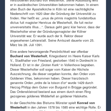
verstorbenen Bochard von Westerholt. Seine Ausbildung wird
er in ausländischen Universitäten bekommen haben. In einem
alten Buch der Apostelkirche in Köln ist eine nachträgliche
Niederschrift von 1620 über die Gründung der Universität zu
finden. Hier heißt es: „unus de primis magistris fundatoribus
dictus fuit magister Henricus de Westerholt, ille fuit rector
unverversitatis illius...“. Daraus geht ganz klar hervor, dass der
Westerholter einer der Gründungsmagister der Kölner
Universität war. Er wurde auch der 9. Rektor dieser
angesehenen Lehranstalt. Seine Amtszeit dauerte vom 25.
März bis 28. Juli 1391.
Eine andere hervorragende Persönlichkeit war offenbar
Buchard von Westerholt
, Kriegsoberst im Heere Kaiser Karls
V., Stadthalter von Friesland, gestorben 1540 in Dordrecht in
Holland. Er ist in der „Groten Kerk“ in Vollenhove begraben.
Dieser Westerholter soll sogar vom Kaiser die Höchste
Auszeichnung, die dieser vergeben konnte, den Orden vom
Goldenen Vlies, bekommen haben. Dieser französisch
genannte Orden „ordre de la toison d’or“ wurde 1429 durch
Herzog Philipp dem Guten von Burgund in Brügge gegründet.
Das Ordenskleinod bestand aus einem durch einen Ring
gezogenes goldenes Widderfell an goldener Halskette.
In der Geschichte des Bistums Münster spielt
Konrad von
Westerholt
in den Jahren 1578 bis 1585 eine wichtige Rolle. Er