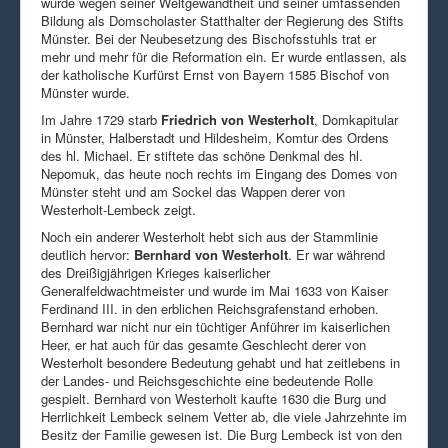
wurde wegen seiner Weltgewandtheit und seiner umfassenden
Bildung als Domscholaster Statthalter der Regierung des Stifts
Münster. Bei der Neubesetzung des Bischofsstuhls trat er
mehr und mehr für die Reformation ein. Er wurde entlassen, als
der katholische Kurfürst Ernst von Bayern 1585 Bischof von
Münster wurde.
Im Jahre 1729 starb
Friedrich von Westerholt
, Domkapitular
in Münster, Halberstadt und Hildesheim, Komtur des Ordens
des hl. Michael. Er stiftete das schöne Denkmal des hl.
Nepomuk, das heute noch rechts im Eingang des Domes von
Münster steht und am Sockel das Wappen derer von
Westerholt-Lembeck zeigt.
Noch ein anderer Westerholt hebt sich aus der Stammlinie
deutlich hervor:
Bernhard von Westerholt
. Er war während
des Dreißigjährigen Krieges kaiserlicher
Generalfeldwachtmeister und wurde im Mai 1633 von Kaiser
Ferdinand III. in den erblichen Reichsgrafenstand erhoben.
Bernhard war nicht nur ein tüchtiger Anführer im kaiserlichen
Heer, er hat auch für das gesamte Geschlecht derer von
Westerholt besondere Bedeutung gehabt und hat zeitlebens in
der Landes- und Reichsgeschichte eine bedeutende Rolle
gespielt. Bernhard von Westerholt kaufte 1630 die Burg und
Herrlichkeit Lembeck seinem Vetter ab, die viele Jahrzehnte im
Besitz der Familie gewesen ist. Die Burg Lembeck ist von den