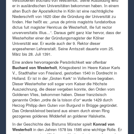
verstorbenen Bochard von Westerholt. Seine Ausbildung wird
er in ausländischen Universitäten bekommen haben. In einem
alten Buch der Apostelkirche in Köln ist eine nachträgliche
Niederschrift von 1620 über die Gründung der Universität zu
finden. Hier heißt es: „unus de primis magistris fundatoribus
dictus fuit magister Henricus de Westerholt, ille fuit rector
unverversitatis illius...“. Daraus geht ganz klar hervor, dass der
Westerholter einer der Gründungsmagister der Kölner
Universität war. Er wurde auch der 9. Rektor dieser
angesehenen Lehranstalt. Seine Amtszeit dauerte vom 25.
März bis 28. Juli 1391.
Eine andere hervorragende Persönlichkeit war offenbar
Buchard von Westerholt
, Kriegsoberst im Heere Kaiser Karls
V., Stadthalter von Friesland, gestorben 1540 in Dordrecht in
Holland. Er ist in der „Groten Kerk“ in Vollenhove begraben.
Dieser Westerholter soll sogar vom Kaiser die Höchste
Auszeichnung, die dieser vergeben konnte, den Orden vom
Goldenen Vlies, bekommen haben. Dieser französisch
genannte Orden „ordre de la toison d’or“ wurde 1429 durch
Herzog Philipp dem Guten von Burgund in Brügge gegründet.
Das Ordenskleinod bestand aus einem durch einen Ring
gezogenes goldenes Widderfell an goldener Halskette.
In der Geschichte des Bistums Münster spielt
Konrad von
Westerholt
in den Jahren 1578 bis 1585 eine wichtige Rolle. Er