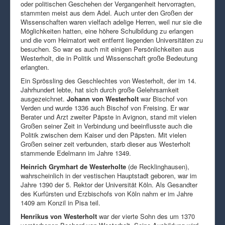
oder politischen Geschehen der Vergangenheit hervorragten,
stammten meist aus dem Adel. Auch unter den Großen der
Wissenschaften waren vielfach adelige Herren, weil nur sie die
Möglichkeiten hatten, eine höhere Schulbildung zu erlangen
und die vom Heimatort weit entfernt liegenden Universitäten zu
besuchen. So war es auch mit einigen Persönlichkeiten aus
Westerholt, die in Politik und Wissenschaft große Bedeutung
erlangten.
Ein Sprössling des Geschlechtes von Westerholt, der im 14.
Jahrhundert lebte, hat sich durch große Gelehrsamkeit
ausgezeichnet.
Johann von Westerholt
war Bischof von
Verden und wurde 1336 auch Bischof von Freising. Er war
Berater und Arzt zweiter Päpste in Avignon, stand mit vielen
Großen seiner Zeit in Verbindung und beeinflusste auch die
Politik zwischen dem Kaiser und den Päpsten. Mit vielen
Großen seiner zeit verbunden, starb dieser aus Westerholt
stammende Edelmann im Jahre 1349.
Heinrich Grymhart de Westerholte
(de Recklinghausen),
wahrscheinlich in der vestischen Hauptstadt geboren, war im
Jahre 1390 der 5. Rektor der Universität Köln. Als Gesandter
des Kurfürsten und Erzbischofs von Köln nahm er im Jahre
1409 am Konzil in Pisa teil.
Henrikus von Westerholt
war der vierte Sohn des um 1370