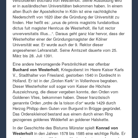
verstorbenen Bochard von Westerholt. Seine Ausbildung wird
er in ausländischen Universitäten bekommen haben. In einem
alten Buch der Apostelkirche in Köln ist eine nachträgliche
Niederschrift von 1620 über die Gründung der Universität zu
finden. Hier heißt es: „unus de primis magistris fundatoribus
dictus fuit magister Henricus de Westerholt, ille fuit rector
unverversitatis illius...“. Daraus geht ganz klar hervor, dass der
Westerholter einer der Gründungsmagister der Kölner
Universität war. Er wurde auch der 9. Rektor dieser
angesehenen Lehranstalt. Seine Amtszeit dauerte vom 25.
März bis 28. Juli 1391.
Eine andere hervorragende Persönlichkeit war offenbar
Buchard von Westerholt
, Kriegsoberst im Heere Kaiser Karls
V., Stadthalter von Friesland, gestorben 1540 in Dordrecht in
Holland. Er ist in der „Groten Kerk“ in Vollenhove begraben.
Dieser Westerholter soll sogar vom Kaiser die Höchste
Auszeichnung, die dieser vergeben konnte, den Orden vom
Goldenen Vlies, bekommen haben. Dieser französisch
genannte Orden „ordre de la toison d’or“ wurde 1429 durch
Herzog Philipp dem Guten von Burgund in Brügge gegründet.
Das Ordenskleinod bestand aus einem durch einen Ring
gezogenes goldenes Widderfell an goldener Halskette.
In der Geschichte des Bistums Münster spielt
Konrad von
Westerholt
in den Jahren 1578 bis 1585 eine wichtige Rolle. Er