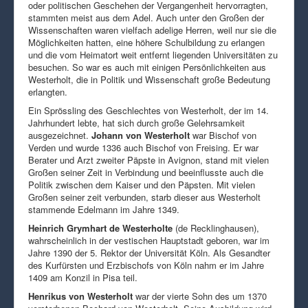
oder politischen Geschehen der Vergangenheit hervorragten,
stammten meist aus dem Adel. Auch unter den Großen der
Wissenschaften waren vielfach adelige Herren, weil nur sie die
Möglichkeiten hatten, eine höhere Schulbildung zu erlangen
und die vom Heimatort weit entfernt liegenden Universitäten zu
besuchen. So war es auch mit einigen Persönlichkeiten aus
Westerholt, die in Politik und Wissenschaft große Bedeutung
erlangten.
Ein Sprössling des Geschlechtes von Westerholt, der im 14.
Jahrhundert lebte, hat sich durch große Gelehrsamkeit
ausgezeichnet.
Johann von Westerholt
war Bischof von
Verden und wurde 1336 auch Bischof von Freising. Er war
Berater und Arzt zweiter Päpste in Avignon, stand mit vielen
Großen seiner Zeit in Verbindung und beeinflusste auch die
Politik zwischen dem Kaiser und den Päpsten. Mit vielen
Großen seiner zeit verbunden, starb dieser aus Westerholt
stammende Edelmann im Jahre 1349.
Heinrich Grymhart de Westerholte
(de Recklinghausen),
wahrscheinlich in der vestischen Hauptstadt geboren, war im
Jahre 1390 der 5. Rektor der Universität Köln. Als Gesandter
des Kurfürsten und Erzbischofs von Köln nahm er im Jahre
1409 am Konzil in Pisa teil.
Henrikus von Westerholt
war der vierte Sohn des um 1370