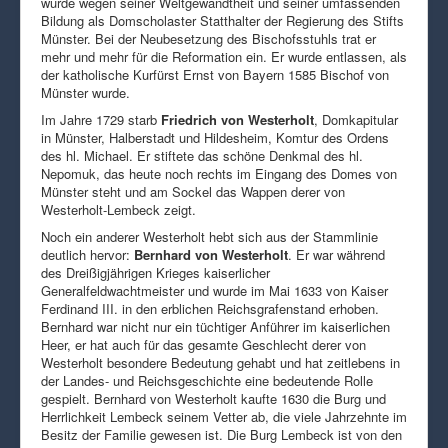
wurde wegen seiner Weltgewandtheit und seiner umfassenden
Bildung als Domscholaster Statthalter der Regierung des Stifts
Münster. Bei der Neubesetzung des Bischofsstuhls trat er
mehr und mehr für die Reformation ein. Er wurde entlassen, als
der katholische Kurfürst Ernst von Bayern 1585 Bischof von
Münster wurde.
Im Jahre 1729 starb
Friedrich von Westerholt
, Domkapitular
in Münster, Halberstadt und Hildesheim, Komtur des Ordens
des hl. Michael. Er stiftete das schöne Denkmal des hl.
Nepomuk, das heute noch rechts im Eingang des Domes von
Münster steht und am Sockel das Wappen derer von
Westerholt-Lembeck zeigt.
Noch ein anderer Westerholt hebt sich aus der Stammlinie
deutlich hervor:
Bernhard von Westerholt
. Er war während
des Dreißigjährigen Krieges kaiserlicher
Generalfeldwachtmeister und wurde im Mai 1633 von Kaiser
Ferdinand III. in den erblichen Reichsgrafenstand erhoben.
Bernhard war nicht nur ein tüchtiger Anführer im kaiserlichen
Heer, er hat auch für das gesamte Geschlecht derer von
Westerholt besondere Bedeutung gehabt und hat zeitlebens in
der Landes- und Reichsgeschichte eine bedeutende Rolle
gespielt. Bernhard von Westerholt kaufte 1630 die Burg und
Herrlichkeit Lembeck seinem Vetter ab, die viele Jahrzehnte im
Besitz der Familie gewesen ist. Die Burg Lembeck ist von den