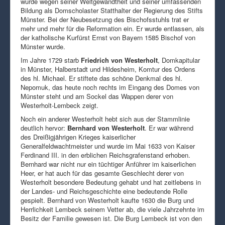
wurde wegen seiner Weltgewandtheit und seiner umfassenden
Bildung als Domscholaster Statthalter der Regierung des Stifts
Münster. Bei der Neubesetzung des Bischofsstuhls trat er
mehr und mehr für die Reformation ein. Er wurde entlassen, als
der katholische Kurfürst Ernst von Bayern 1585 Bischof von
Münster wurde.
Im Jahre 1729 starb
Friedrich von Westerholt
, Domkapitular
in Münster, Halberstadt und Hildesheim, Komtur des Ordens
des hl. Michael. Er stiftete das schöne Denkmal des hl.
Nepomuk, das heute noch rechts im Eingang des Domes von
Münster steht und am Sockel das Wappen derer von
Westerholt-Lembeck zeigt.
Noch ein anderer Westerholt hebt sich aus der Stammlinie
deutlich hervor:
Bernhard von Westerholt
. Er war während
des Dreißigjährigen Krieges kaiserlicher
Generalfeldwachtmeister und wurde im Mai 1633 von Kaiser
Ferdinand III. in den erblichen Reichsgrafenstand erhoben.
Bernhard war nicht nur ein tüchtiger Anführer im kaiserlichen
Heer, er hat auch für das gesamte Geschlecht derer von
Westerholt besondere Bedeutung gehabt und hat zeitlebens in
der Landes- und Reichsgeschichte eine bedeutende Rolle
gespielt. Bernhard von Westerholt kaufte 1630 die Burg und
Herrlichkeit Lembeck seinem Vetter ab, die viele Jahrzehnte im
Besitz der Familie gewesen ist. Die Burg Lembeck ist von den