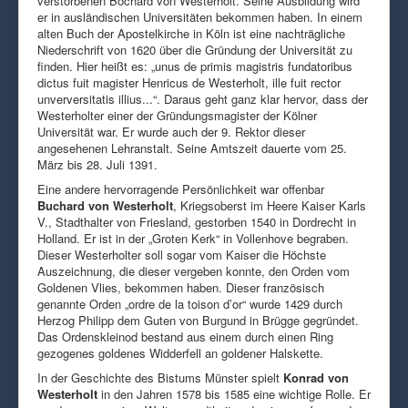
verstorbenen Bochard von Westerholt. Seine Ausbildung wird
er in ausländischen Universitäten bekommen haben. In einem
alten Buch der Apostelkirche in Köln ist eine nachträgliche
Niederschrift von 1620 über die Gründung der Universität zu
finden. Hier heißt es: „unus de primis magistris fundatoribus
dictus fuit magister Henricus de Westerholt, ille fuit rector
unverversitatis illius...“. Daraus geht ganz klar hervor, dass der
Westerholter einer der Gründungsmagister der Kölner
Universität war. Er wurde auch der 9. Rektor dieser
angesehenen Lehranstalt. Seine Amtszeit dauerte vom 25.
März bis 28. Juli 1391.
Eine andere hervorragende Persönlichkeit war offenbar
Buchard von Westerholt
, Kriegsoberst im Heere Kaiser Karls
V., Stadthalter von Friesland, gestorben 1540 in Dordrecht in
Holland. Er ist in der „Groten Kerk“ in Vollenhove begraben.
Dieser Westerholter soll sogar vom Kaiser die Höchste
Auszeichnung, die dieser vergeben konnte, den Orden vom
Goldenen Vlies, bekommen haben. Dieser französisch
genannte Orden „ordre de la toison d’or“ wurde 1429 durch
Herzog Philipp dem Guten von Burgund in Brügge gegründet.
Das Ordenskleinod bestand aus einem durch einen Ring
gezogenes goldenes Widderfell an goldener Halskette.
In der Geschichte des Bistums Münster spielt
Konrad von
Westerholt
in den Jahren 1578 bis 1585 eine wichtige Rolle. Er