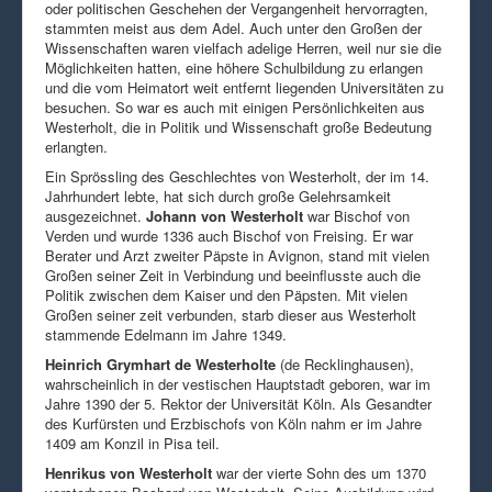
oder politischen Geschehen der Vergangenheit hervorragten,
stammten meist aus dem Adel. Auch unter den Großen der
Wissenschaften waren vielfach adelige Herren, weil nur sie die
Möglichkeiten hatten, eine höhere Schulbildung zu erlangen
und die vom Heimatort weit entfernt liegenden Universitäten zu
besuchen. So war es auch mit einigen Persönlichkeiten aus
Westerholt, die in Politik und Wissenschaft große Bedeutung
erlangten.
Ein Sprössling des Geschlechtes von Westerholt, der im 14.
Jahrhundert lebte, hat sich durch große Gelehrsamkeit
ausgezeichnet.
Johann von Westerholt
war Bischof von
Verden und wurde 1336 auch Bischof von Freising. Er war
Berater und Arzt zweiter Päpste in Avignon, stand mit vielen
Großen seiner Zeit in Verbindung und beeinflusste auch die
Politik zwischen dem Kaiser und den Päpsten. Mit vielen
Großen seiner zeit verbunden, starb dieser aus Westerholt
stammende Edelmann im Jahre 1349.
Heinrich Grymhart de Westerholte
(de Recklinghausen),
wahrscheinlich in der vestischen Hauptstadt geboren, war im
Jahre 1390 der 5. Rektor der Universität Köln. Als Gesandter
des Kurfürsten und Erzbischofs von Köln nahm er im Jahre
1409 am Konzil in Pisa teil.
Henrikus von Westerholt
war der vierte Sohn des um 1370