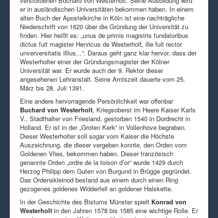
verstorbenen Bochard von Westerholt. Seine Ausbildung wird
er in ausländischen Universitäten bekommen haben. In einem
alten Buch der Apostelkirche in Köln ist eine nachträgliche
Niederschrift von 1620 über die Gründung der Universität zu
finden. Hier heißt es: „unus de primis magistris fundatoribus
dictus fuit magister Henricus de Westerholt, ille fuit rector
unverversitatis illius...“. Daraus geht ganz klar hervor, dass der
Westerholter einer der Gründungsmagister der Kölner
Universität war. Er wurde auch der 9. Rektor dieser
angesehenen Lehranstalt. Seine Amtszeit dauerte vom 25.
März bis 28. Juli 1391.
Eine andere hervorragende Persönlichkeit war offenbar
Buchard von Westerholt
, Kriegsoberst im Heere Kaiser Karls
V., Stadthalter von Friesland, gestorben 1540 in Dordrecht in
Holland. Er ist in der „Groten Kerk“ in Vollenhove begraben.
Dieser Westerholter soll sogar vom Kaiser die Höchste
Auszeichnung, die dieser vergeben konnte, den Orden vom
Goldenen Vlies, bekommen haben. Dieser französisch
genannte Orden „ordre de la toison d’or“ wurde 1429 durch
Herzog Philipp dem Guten von Burgund in Brügge gegründet.
Das Ordenskleinod bestand aus einem durch einen Ring
gezogenes goldenes Widderfell an goldener Halskette.
In der Geschichte des Bistums Münster spielt
Konrad von
Westerholt
in den Jahren 1578 bis 1585 eine wichtige Rolle. Er