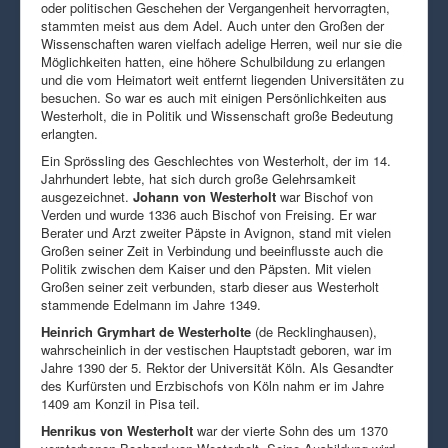
oder politischen Geschehen der Vergangenheit hervorragten,
stammten meist aus dem Adel. Auch unter den Großen der
Wissenschaften waren vielfach adelige Herren, weil nur sie die
Möglichkeiten hatten, eine höhere Schulbildung zu erlangen
und die vom Heimatort weit entfernt liegenden Universitäten zu
besuchen. So war es auch mit einigen Persönlichkeiten aus
Westerholt, die in Politik und Wissenschaft große Bedeutung
erlangten.
Ein Sprössling des Geschlechtes von Westerholt, der im 14.
Jahrhundert lebte, hat sich durch große Gelehrsamkeit
ausgezeichnet.
Johann von Westerholt
war Bischof von
Verden und wurde 1336 auch Bischof von Freising. Er war
Berater und Arzt zweiter Päpste in Avignon, stand mit vielen
Großen seiner Zeit in Verbindung und beeinflusste auch die
Politik zwischen dem Kaiser und den Päpsten. Mit vielen
Großen seiner zeit verbunden, starb dieser aus Westerholt
stammende Edelmann im Jahre 1349.
Heinrich Grymhart de Westerholte
(de Recklinghausen),
wahrscheinlich in der vestischen Hauptstadt geboren, war im
Jahre 1390 der 5. Rektor der Universität Köln. Als Gesandter
des Kurfürsten und Erzbischofs von Köln nahm er im Jahre
1409 am Konzil in Pisa teil.
Henrikus von Westerholt
war der vierte Sohn des um 1370