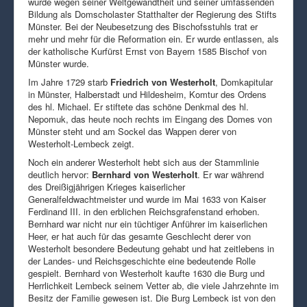
wurde wegen seiner Weltgewandtheit und seiner umfassenden
Bildung als Domscholaster Statthalter der Regierung des Stifts
Münster. Bei der Neubesetzung des Bischofsstuhls trat er
mehr und mehr für die Reformation ein. Er wurde entlassen, als
der katholische Kurfürst Ernst von Bayern 1585 Bischof von
Münster wurde.
Im Jahre 1729 starb
Friedrich von Westerholt
, Domkapitular
in Münster, Halberstadt und Hildesheim, Komtur des Ordens
des hl. Michael. Er stiftete das schöne Denkmal des hl.
Nepomuk, das heute noch rechts im Eingang des Domes von
Münster steht und am Sockel das Wappen derer von
Westerholt-Lembeck zeigt.
Noch ein anderer Westerholt hebt sich aus der Stammlinie
deutlich hervor:
Bernhard von Westerholt
. Er war während
des Dreißigjährigen Krieges kaiserlicher
Generalfeldwachtmeister und wurde im Mai 1633 von Kaiser
Ferdinand III. in den erblichen Reichsgrafenstand erhoben.
Bernhard war nicht nur ein tüchtiger Anführer im kaiserlichen
Heer, er hat auch für das gesamte Geschlecht derer von
Westerholt besondere Bedeutung gehabt und hat zeitlebens in
der Landes- und Reichsgeschichte eine bedeutende Rolle
gespielt. Bernhard von Westerholt kaufte 1630 die Burg und
Herrlichkeit Lembeck seinem Vetter ab, die viele Jahrzehnte im
Besitz der Familie gewesen ist. Die Burg Lembeck ist von den