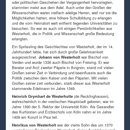
oder politischen Geschehen der Vergangenheit hervorragten,
stammten meist aus dem Adel. Auch unter den Großen der
Wissenschaften waren vielfach adelige Herren, weil nur sie die
Möglichkeiten hatten, eine höhere Schulbildung zu erlangen
und die vom Heimatort weit entfernt liegenden Universitäten zu
besuchen. So war es auch mit einigen Persönlichkeiten aus
Westerholt, die in Politik und Wissenschaft große Bedeutung
erlangten.
Ein Sprössling des Geschlechtes von Westerholt, der im 14.
Jahrhundert lebte, hat sich durch große Gelehrsamkeit
ausgezeichnet.
Johann von Westerholt
war Bischof von
Verden und wurde 1336 auch Bischof von Freising. Er war
Berater und Arzt zweiter Päpste in Avignon, stand mit vielen
Großen seiner Zeit in Verbindung und beeinflusste auch die
Politik zwischen dem Kaiser und den Päpsten. Mit vielen
Großen seiner zeit verbunden, starb dieser aus Westerholt
stammende Edelmann im Jahre 1349.
Heinrich Grymhart de Westerholte
(de Recklinghausen),
wahrscheinlich in der vestischen Hauptstadt geboren, war im
Jahre 1390 der 5. Rektor der Universität Köln. Als Gesandter
des Kurfürsten und Erzbischofs von Köln nahm er im Jahre
1409 am Konzil in Pisa teil.
Henrikus von Westerholt
war der vierte Sohn des um 1370