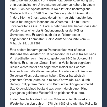
verstorbenen Bochard von Westerholt. Seine Ausbildung wird
er in ausländischen Universitäten bekommen haben. In einem
alten Buch der Apostelkirche in Köln ist eine nachträgliche
Niederschrift von 1620 über die Gründung der Universität zu
finden. Hier heißt es: „unus de primis magistris fundatoribus
dictus fuit magister Henricus de Westerholt, ille fuit rector
unverversitatis illius...“. Daraus geht ganz klar hervor, dass der
Westerholter einer der Gründungsmagister der Kölner
Universität war. Er wurde auch der 9. Rektor dieser
angesehenen Lehranstalt. Seine Amtszeit dauerte vom 25.
März bis 28. Juli 1391.
Eine andere hervorragende Persönlichkeit war offenbar
Buchard von Westerholt
, Kriegsoberst im Heere Kaiser Karls
V., Stadthalter von Friesland, gestorben 1540 in Dordrecht in
Holland. Er ist in der „Groten Kerk“ in Vollenhove begraben.
Dieser Westerholter soll sogar vom Kaiser die Höchste
Auszeichnung, die dieser vergeben konnte, den Orden vom
Goldenen Vlies, bekommen haben. Dieser französisch
genannte Orden „ordre de la toison d’or“ wurde 1429 durch
Herzog Philipp dem Guten von Burgund in Brügge gegründet.
Das Ordenskleinod bestand aus einem durch einen Ring
gezogenes goldenes Widderfell an goldener Halskette.
In der Geschichte des Bistums Münster spielt
Konrad von
Westerholt
in den Jahren 1578 bis 1585 eine wichtige Rolle. Er