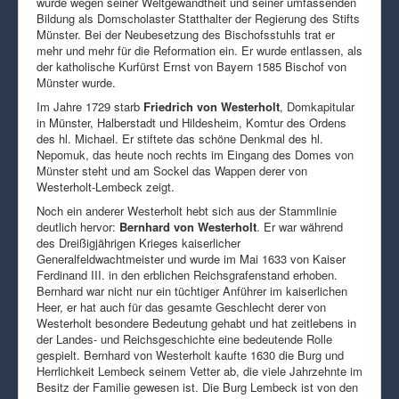
wurde wegen seiner Weltgewandtheit und seiner umfassenden
Bildung als Domscholaster Statthalter der Regierung des Stifts
Münster. Bei der Neubesetzung des Bischofsstuhls trat er
mehr und mehr für die Reformation ein. Er wurde entlassen, als
der katholische Kurfürst Ernst von Bayern 1585 Bischof von
Münster wurde.
Im Jahre 1729 starb
Friedrich von Westerholt
, Domkapitular
in Münster, Halberstadt und Hildesheim, Komtur des Ordens
des hl. Michael. Er stiftete das schöne Denkmal des hl.
Nepomuk, das heute noch rechts im Eingang des Domes von
Münster steht und am Sockel das Wappen derer von
Westerholt-Lembeck zeigt.
Noch ein anderer Westerholt hebt sich aus der Stammlinie
deutlich hervor:
Bernhard von Westerholt
. Er war während
des Dreißigjährigen Krieges kaiserlicher
Generalfeldwachtmeister und wurde im Mai 1633 von Kaiser
Ferdinand III. in den erblichen Reichsgrafenstand erhoben.
Bernhard war nicht nur ein tüchtiger Anführer im kaiserlichen
Heer, er hat auch für das gesamte Geschlecht derer von
Westerholt besondere Bedeutung gehabt und hat zeitlebens in
der Landes- und Reichsgeschichte eine bedeutende Rolle
gespielt. Bernhard von Westerholt kaufte 1630 die Burg und
Herrlichkeit Lembeck seinem Vetter ab, die viele Jahrzehnte im
Besitz der Familie gewesen ist. Die Burg Lembeck ist von den