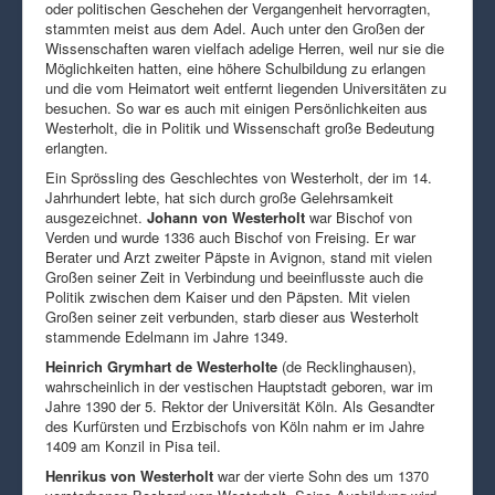
oder politischen Geschehen der Vergangenheit hervorragten,
stammten meist aus dem Adel. Auch unter den Großen der
Wissenschaften waren vielfach adelige Herren, weil nur sie die
Möglichkeiten hatten, eine höhere Schulbildung zu erlangen
und die vom Heimatort weit entfernt liegenden Universitäten zu
besuchen. So war es auch mit einigen Persönlichkeiten aus
Westerholt, die in Politik und Wissenschaft große Bedeutung
erlangten.
Ein Sprössling des Geschlechtes von Westerholt, der im 14.
Jahrhundert lebte, hat sich durch große Gelehrsamkeit
ausgezeichnet.
Johann von Westerholt
war Bischof von
Verden und wurde 1336 auch Bischof von Freising. Er war
Berater und Arzt zweiter Päpste in Avignon, stand mit vielen
Großen seiner Zeit in Verbindung und beeinflusste auch die
Politik zwischen dem Kaiser und den Päpsten. Mit vielen
Großen seiner zeit verbunden, starb dieser aus Westerholt
stammende Edelmann im Jahre 1349.
Heinrich Grymhart de Westerholte
(de Recklinghausen),
wahrscheinlich in der vestischen Hauptstadt geboren, war im
Jahre 1390 der 5. Rektor der Universität Köln. Als Gesandter
des Kurfürsten und Erzbischofs von Köln nahm er im Jahre
1409 am Konzil in Pisa teil.
Henrikus von Westerholt
war der vierte Sohn des um 1370