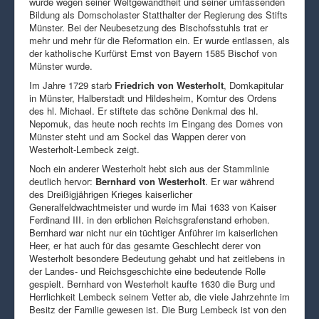
wurde wegen seiner Weltgewandtheit und seiner umfassenden
Bildung als Domscholaster Statthalter der Regierung des Stifts
Münster. Bei der Neubesetzung des Bischofsstuhls trat er
mehr und mehr für die Reformation ein. Er wurde entlassen, als
der katholische Kurfürst Ernst von Bayern 1585 Bischof von
Münster wurde.
Im Jahre 1729 starb
Friedrich von Westerholt
, Domkapitular
in Münster, Halberstadt und Hildesheim, Komtur des Ordens
des hl. Michael. Er stiftete das schöne Denkmal des hl.
Nepomuk, das heute noch rechts im Eingang des Domes von
Münster steht und am Sockel das Wappen derer von
Westerholt-Lembeck zeigt.
Noch ein anderer Westerholt hebt sich aus der Stammlinie
deutlich hervor:
Bernhard von Westerholt
. Er war während
des Dreißigjährigen Krieges kaiserlicher
Generalfeldwachtmeister und wurde im Mai 1633 von Kaiser
Ferdinand III. in den erblichen Reichsgrafenstand erhoben.
Bernhard war nicht nur ein tüchtiger Anführer im kaiserlichen
Heer, er hat auch für das gesamte Geschlecht derer von
Westerholt besondere Bedeutung gehabt und hat zeitlebens in
der Landes- und Reichsgeschichte eine bedeutende Rolle
gespielt. Bernhard von Westerholt kaufte 1630 die Burg und
Herrlichkeit Lembeck seinem Vetter ab, die viele Jahrzehnte im
Besitz der Familie gewesen ist. Die Burg Lembeck ist von den