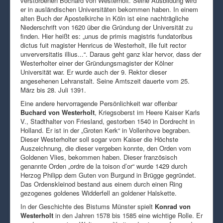
verstorbenen Bochard von Westerholt. Seine Ausbildung wird
er in ausländischen Universitäten bekommen haben. In einem
alten Buch der Apostelkirche in Köln ist eine nachträgliche
Niederschrift von 1620 über die Gründung der Universität zu
finden. Hier heißt es: „unus de primis magistris fundatoribus
dictus fuit magister Henricus de Westerholt, ille fuit rector
unverversitatis illius...“. Daraus geht ganz klar hervor, dass der
Westerholter einer der Gründungsmagister der Kölner
Universität war. Er wurde auch der 9. Rektor dieser
angesehenen Lehranstalt. Seine Amtszeit dauerte vom 25.
März bis 28. Juli 1391.
Eine andere hervorragende Persönlichkeit war offenbar
Buchard von Westerholt
, Kriegsoberst im Heere Kaiser Karls
V., Stadthalter von Friesland, gestorben 1540 in Dordrecht in
Holland. Er ist in der „Groten Kerk“ in Vollenhove begraben.
Dieser Westerholter soll sogar vom Kaiser die Höchste
Auszeichnung, die dieser vergeben konnte, den Orden vom
Goldenen Vlies, bekommen haben. Dieser französisch
genannte Orden „ordre de la toison d’or“ wurde 1429 durch
Herzog Philipp dem Guten von Burgund in Brügge gegründet.
Das Ordenskleinod bestand aus einem durch einen Ring
gezogenes goldenes Widderfell an goldener Halskette.
In der Geschichte des Bistums Münster spielt
Konrad von
Westerholt
in den Jahren 1578 bis 1585 eine wichtige Rolle. Er