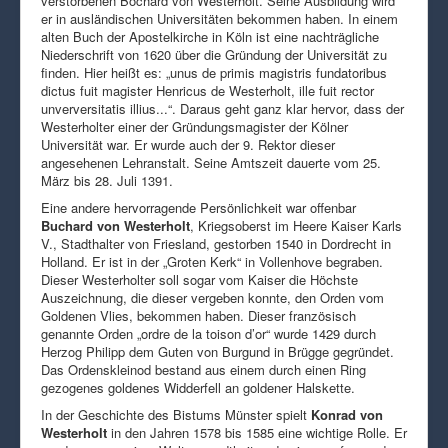
verstorbenen Bochard von Westerholt. Seine Ausbildung wird
er in ausländischen Universitäten bekommen haben. In einem
alten Buch der Apostelkirche in Köln ist eine nachträgliche
Niederschrift von 1620 über die Gründung der Universität zu
finden. Hier heißt es: „unus de primis magistris fundatoribus
dictus fuit magister Henricus de Westerholt, ille fuit rector
unverversitatis illius...“. Daraus geht ganz klar hervor, dass der
Westerholter einer der Gründungsmagister der Kölner
Universität war. Er wurde auch der 9. Rektor dieser
angesehenen Lehranstalt. Seine Amtszeit dauerte vom 25.
März bis 28. Juli 1391.
Eine andere hervorragende Persönlichkeit war offenbar
Buchard von Westerholt
, Kriegsoberst im Heere Kaiser Karls
V., Stadthalter von Friesland, gestorben 1540 in Dordrecht in
Holland. Er ist in der „Groten Kerk“ in Vollenhove begraben.
Dieser Westerholter soll sogar vom Kaiser die Höchste
Auszeichnung, die dieser vergeben konnte, den Orden vom
Goldenen Vlies, bekommen haben. Dieser französisch
genannte Orden „ordre de la toison d’or“ wurde 1429 durch
Herzog Philipp dem Guten von Burgund in Brügge gegründet.
Das Ordenskleinod bestand aus einem durch einen Ring
gezogenes goldenes Widderfell an goldener Halskette.
In der Geschichte des Bistums Münster spielt
Konrad von
Westerholt
in den Jahren 1578 bis 1585 eine wichtige Rolle. Er