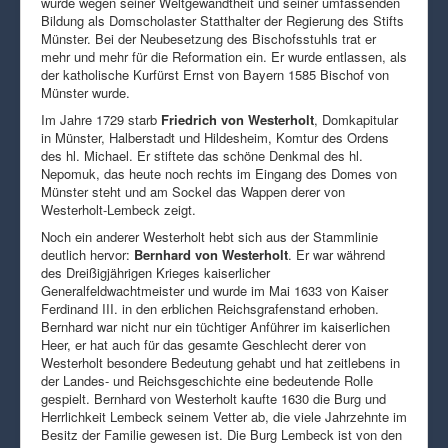
wurde wegen seiner Weltgewandtheit und seiner umfassenden
Bildung als Domscholaster Statthalter der Regierung des Stifts
Münster. Bei der Neubesetzung des Bischofsstuhls trat er
mehr und mehr für die Reformation ein. Er wurde entlassen, als
der katholische Kurfürst Ernst von Bayern 1585 Bischof von
Münster wurde.
Im Jahre 1729 starb
Friedrich von Westerholt
, Domkapitular
in Münster, Halberstadt und Hildesheim, Komtur des Ordens
des hl. Michael. Er stiftete das schöne Denkmal des hl.
Nepomuk, das heute noch rechts im Eingang des Domes von
Münster steht und am Sockel das Wappen derer von
Westerholt-Lembeck zeigt.
Noch ein anderer Westerholt hebt sich aus der Stammlinie
deutlich hervor:
Bernhard von Westerholt
. Er war während
des Dreißigjährigen Krieges kaiserlicher
Generalfeldwachtmeister und wurde im Mai 1633 von Kaiser
Ferdinand III. in den erblichen Reichsgrafenstand erhoben.
Bernhard war nicht nur ein tüchtiger Anführer im kaiserlichen
Heer, er hat auch für das gesamte Geschlecht derer von
Westerholt besondere Bedeutung gehabt und hat zeitlebens in
der Landes- und Reichsgeschichte eine bedeutende Rolle
gespielt. Bernhard von Westerholt kaufte 1630 die Burg und
Herrlichkeit Lembeck seinem Vetter ab, die viele Jahrzehnte im
Besitz der Familie gewesen ist. Die Burg Lembeck ist von den