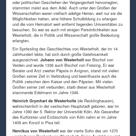
oder politischen Geschehen der Vergangenheit hervorragten,
stammten meist aus dem Adel. Auch unter den Großen der
Wissenschaften waren vielfach adelige Herren, weil nur sie die
Möglichkeiten hatten, eine höhere Schulbildung zu erlangen
und die vom Heimatort weit entfernt liegenden Universitäten zu
besuchen. So war es auch mit einigen Persönlichkeiten aus
Westerholt, die in Politik und Wissenschaft große Bedeutung
erlangten.
Ein Sprössling des Geschlechtes von Westerholt, der im 14.
Jahrhundert lebte, hat sich durch große Gelehrsamkeit
ausgezeichnet.
Johann von Westerholt
war Bischof von
Verden und wurde 1336 auch Bischof von Freising. Er war
Berater und Arzt zweiter Päpste in Avignon, stand mit vielen
Großen seiner Zeit in Verbindung und beeinflusste auch die
Politik zwischen dem Kaiser und den Päpsten. Mit vielen
Großen seiner zeit verbunden, starb dieser aus Westerholt
stammende Edelmann im Jahre 1349.
Heinrich Grymhart de Westerholte
(de Recklinghausen),
wahrscheinlich in der vestischen Hauptstadt geboren, war im
Jahre 1390 der 5. Rektor der Universität Köln. Als Gesandter
des Kurfürsten und Erzbischofs von Köln nahm er im Jahre
1409 am Konzil in Pisa teil.
Henrikus von Westerholt
war der vierte Sohn des um 1370