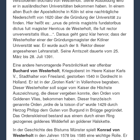
verstorbenen Bochard von Westerholt. Seine Ausbildung wird
er in ausländischen Universitäten bekommen haben. In einem
alten Buch der Apostelkirche in Köln ist eine nachträgliche
Niederschrift von 1620 über die Gründung der Universität zu
finden. Hier heißt es: „unus de primis magistris fundatoribus
dictus fuit magister Henricus de Westerholt, ille fuit rector
unverversitatis illius...“. Daraus geht ganz klar hervor, dass der
Westerholter einer der Gründungsmagister der Kölner
Universität war. Er wurde auch der 9. Rektor dieser
angesehenen Lehranstalt. Seine Amtszeit dauerte vom 25.
März bis 28. Juli 1391.
Eine andere hervorragende Persönlichkeit war offenbar
Buchard von Westerholt
, Kriegsoberst im Heere Kaiser Karls
V., Stadthalter von Friesland, gestorben 1540 in Dordrecht in
Holland. Er ist in der „Groten Kerk“ in Vollenhove begraben.
Dieser Westerholter soll sogar vom Kaiser die Höchste
Auszeichnung, die dieser vergeben konnte, den Orden vom
Goldenen Vlies, bekommen haben. Dieser französisch
genannte Orden „ordre de la toison d’or“ wurde 1429 durch
Herzog Philipp dem Guten von Burgund in Brügge gegründet.
Das Ordenskleinod bestand aus einem durch einen Ring
gezogenes goldenes Widderfell an goldener Halskette.
In der Geschichte des Bistums Münster spielt
Konrad von
Westerholt
in den Jahren 1578 bis 1585 eine wichtige Rolle. Er